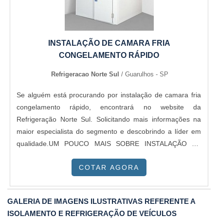
INSTALAÇÃO DE CAMARA FRIA
CONGELAMENTO RÁPIDO
Refrigeracao Norte Sul
/ Guarulhos - SP
Se alguém está procurando por instalação de camara fria
congelamento rápido, encontrará no website da
Refrigeração Norte Sul. Solicitando mais informações na
maior especialista do segmento e descobrindo a líder em
qualidade.UM POUCO MAIS SOBRE INSTALAÇÃO DE
CAMARA FRIA CONGELAMENTO RÁPIDOSe alguém
COTAR AGORA
busca por instalação de camara fria congelamento rápido
em uma empresa altamente qualificada, encontra na
internet a Refrigeração Norte Sul. Com grande expressão
GALERIA DE IMAGENS ILUSTRATIVAS REFERENTE A
de mercado quando o assunto é instalação e manutenção
ISOLAMENTO E REFRIGERAÇÃO DE VEÍCULOS
em aparelhos frigoríficos e venda de aparelhos, visando