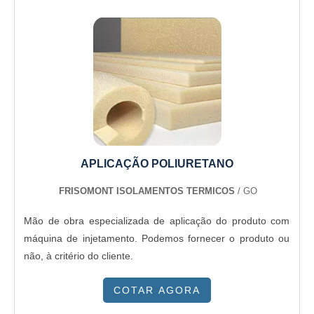
benefício.Para tal sucesso, a empresa investiu em
profissionais competentes e em equipamentos inovadores.
A Térmica Montagens é uma empresa que tem despontado
no mercado pela seriedade e qualidade que garante a
melhor experiência para parceiros novos e antigos....
APLICAÇÃO POLIURETANO
FRISOMONT ISOLAMENTOS TERMICOS
/ GO
Mão de obra especializada de aplicação do produto com
máquina de injetamento. Podemos fornecer o produto ou
não, à critério do cliente.
COTAR AGORA