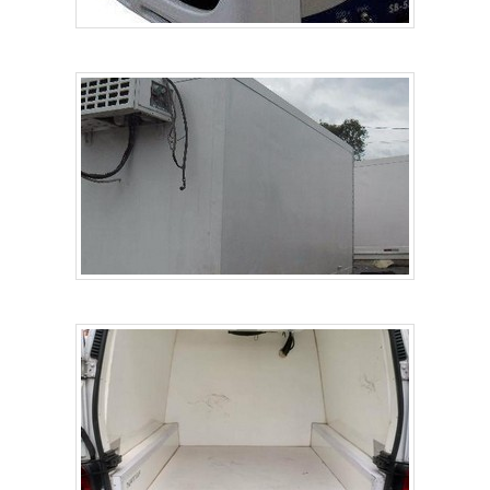
de camara fria congelamento rápido. São opções variadas
que a empresa oferece, como instalação e manutenção em
aparelhos frigoríficos e conserto.Tem rótulo de
comprometida com os serviços e altamente qualificada,
qualificações construídas por focar suas ações no
resultado final, tendo escritório de alta qualidade onde são
realizadas as atividades e estrutura suficiente para atender
todas as demandas. Esses fatores, somados a um time
com colaboradores proativos e funcionários eficientes,
garantem a melhor experiência para os clientes com
qualidade..