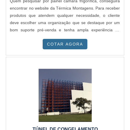
Quem pesquisar por painel câmara frigorífica, conseguirá
encontrar no website da Térmica Montagens. Para receber
produtos que atendem qualquer necessidade, o cliente
deve escolher uma organização que se destaque por um
bom suporte pré-venda e tenha ampla experiência no
ramo.OUTRAS INFORMAÇÕES SOBRE PAINEL C MARA
COTAR AGORA
FRIGORÍFICAQuem busca por painel câmara frigorífica em
uma empresa altamente qualificada, encontra na Térmica
Montagens. A companhia atua com telha térmica e painel
frigorífico, oferecendo sempre a melhor opção para o
cliente final.Discorrendo ainda sobre painel câmara
frigorífica, sempre deve-se buscar uma empresa que tenha
produtos e serviços com ótima qualidade e proteção,
detalhes que passam despercebidos em outras
companhias e podem gerar prejuízos futuros para os
clientes.É importante lembrar que o produto deve sempre
ser adquirido com companhias especializadas no
segmento. Esse tipo de cuidado ajuda a garantir a
TÚNEL DE CONGELAMENTO