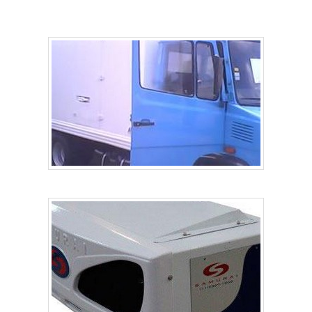
sempre a qualidade final para a fidelização do cliente.Ainda
focando na qualidade em instalação de camara fria
congelamento rápido, na essência da empresa, a mesma
deve prezar pelos produtos e serviços com ótima qualidade
e excelente custo-benefício, características simples, mas
que mostram o comprometimento da empresa com seus
clientes.Existem muitas formas diferentes de demonstrar
conhecimento e autoridade em sua área de atuação. Por
que a Refrigeração Norte Sul é a melhor opção quando
procurar por instalação de camara fria congelamento
rápido: Colaboradores proativos; Profissionais dedicados e
personalizados, com ferramental adequado para
atendimento do; escopo dos serviços contratados;
Trabalhadores de alta qualidade; Escritório de alta
qualidade onde são realizadas as atividades; Mão de obra
especializada; Equipamentos de última geração. A MAIOR
REFERÊNCIA NO SEGMENTONa Refrigeração Norte Sul
sempre tem a solução mais buscada na área de instalação