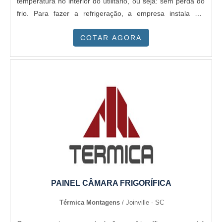
temperatura no interior do utilitário, ou seja: sem perda do
frio. Para fazer a refrigeração, a empresa instala um
aparelho de refrigeração de primeira linha. Existem
COTAR AGORA
diversos tipos de isolantes térmicos, que são materiais que
tem capacidade de baixa de condutividade térmica. Um
bom...
PAINEL CÂMARA FRIGORÍFICA
Térmica Montagens
/ Joinville - SC