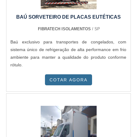
especializados e cuidadosos, que entendem a necessidade
de cada cliente. Também foram investidos valores
BAÚ SORVETEIRO DE PLACAS EUTÉTICAS
consideráveis em instalações de qualidade, aumentando a
eficiência da marca.A Dracool Brasil é uma empresa que
FIBRATECH ISOLAMENTOS
/ SP
tem sido apontada de forma positiva no mercado por toda
Baú exclusivo para transportes de congelados, com
seriedade e qualidade, o que garante o sucesso aos
sistema único de refrigeração de alta performance em frio
parceiros de ponta a ponta.
ambiente para manter a qualidade do produto conforme
rótulo.
COTAR AGORA