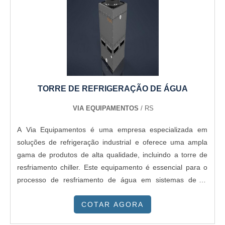
adquiridas porque investiu em uma estrutura que hoje
conta com escritório de alta qualidade onde são realizadas
as atividades e sede em localização privilegiada. Tudo isso,
somado a uma equipe multidisciplinar de consultores
associados e profissionais qualificados, comprova sua
essência de trazer o melhor para todos os clientes....
TORRE DE REFRIGERAÇÃO DE ÁGUA
VIA EQUIPAMENTOS
/ RS
A Via Equipamentos é uma empresa especializada em
soluções de refrigeração industrial e oferece uma ampla
gama de produtos de alta qualidade, incluindo a torre de
resfriamento chiller. Este equipamento é essencial para o
processo de resfriamento de água em sistemas de ar
condicionado, refrigeração e processos industriais. A torre
COTAR AGORA
de resfriamento chiller da Via Equipamentos é fabricada
com materiais de alta qualidade e tecnologia avançada,