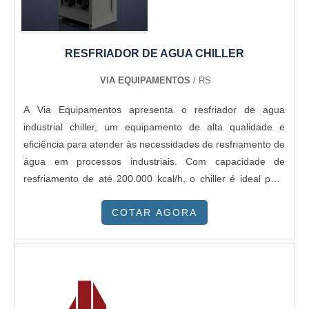
RESFRIADOR DE AGUA CHILLER
VIA EQUIPAMENTOS
/ RS
A Via Equipamentos apresenta o resfriador de agua
industrial chiller, um equipamento de alta qualidade e
eficiência para atender às necessidades de resfriamento de
água em processos industriais. Com capacidade de
resfriamento de até 200.000 kcal/h, o chiller é ideal para
indústrias de diversos segmentos, como alimentício,
COTAR AGORA
farmacêutico, químico, entre outros. O resfriador de agua
industrial chiller da Via Equipamentos é fabricado com
materiais de alta resistência e durabilidade, garantindo um
produto de confiança e segurança para o seu negócio.
Além disso, conta com um sistema de controle de
temperatura preciso e eficiente, permitindo um