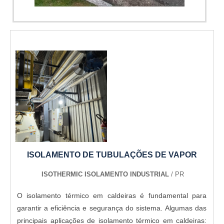
A Térmica Montagens é uma empresa que tem despontado
Imagem ilustrativa de portas para câmaras frigoríficas
no mercado pela seriedade e qualidade que garante a
melhor experiência para parceiros novos e antigos....
ISOLAMENTO DE TUBULAÇÕES DE VAPOR
ISOTHERMIC ISOLAMENTO INDUSTRIAL
/ PR
O isolamento térmico em caldeiras é fundamental para
garantir a eficiência e segurança do sistema. Algumas das
principais aplicações de isolamento térmico em caldeiras: