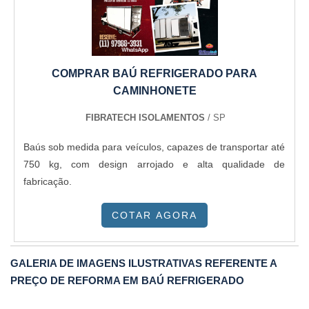
resfriamento de água industrial da Via Equipamentos, é
possível reduzir os custos com energia elétrica e água,
além de garantir a qualidade e a segurança dos processos
produtivos. O equipamento é fácil de instalar e operar, e
COMPRAR BAÚ REFRIGERADO PARA
pode ser adaptado às necessidades específicas de cada
CAMINHONETE
empresa. Não perca mais tempo e dinheiro com soluções
improvisadas e ineficientes. Invista na torre de resfriamento
FIBRATECH ISOLAMENTOS
/ SP
de água industrial da Via Equipamentos e garanta a
Baús sob medida para veículos, capazes de transportar até
eficiência e a segurança do seu negócio. Entre em contato
750 kg, com design arrojado e alta qualidade de
e solicite um orçamento sem compromisso.
fabricação.
COTAR AGORA
GALERIA DE IMAGENS ILUSTRATIVAS REFERENTE A
PREÇO DE REFORMA EM BAÚ REFRIGERADO