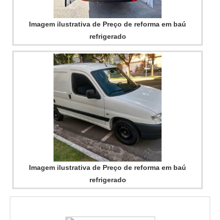
no segmento. Esse tipo de cuidado ajuda a garantir a
qualidade e durabilidade dos materiais, além de evitar
Imagem ilustrativa de Preço de reforma em baú
prejuízos com substituições frequentes de produtos que
refrigerado
não cumprem com suas funções adequadamente. Assim, é
possível poupar gastos desnecessários.Existem diversos
motivos para a Térmica Montagens ter se tornado
destaque quando pensamos em uma empresa que entrega
confiança e produtos de qualidade. Alguns desses motivos
são: Atendimento personalizado; Profissionais com vasta
experiência na área de atuação; Diversas opções de
pagamento disponíveis; Comprometimento com o
resultado final; Logística planejada para entregas em curto
prazo; Preço justo. GARANTIA E ASSERTIVIDADE NO
Imagem ilustrativa de Preço de reforma em baú
SEGMENTONa Térmica Montagens existe o que há de
refrigerado
melhor em telha térmica. Líder em qualidade, a empresa
oferece uma variedade de itens como telha térmica e
painel frigorífico.É uma empresa comprometida com seus