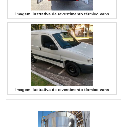
no segmento. Esse tipo de cuidado ajuda a garantir a
qualidade e durabilidade dos materiais, além de evitar
Imagem ilustrativa de revestimento térmico vans
prejuízos com substituições frequentes de produtos que
não cumprem com suas funções adequadamente. Assim, é
possível poupar gastos desnecessários.Existem diversos
motivos para a Térmica Montagens ter se tornado
destaque quando pensamos em uma empresa que entrega
confiança e produtos de qualidade. Alguns desses motivos
são: Atendimento personalizado; Profissionais com vasta
experiência na área de atuação; Diversas opções de
pagamento disponíveis; Comprometimento com o
resultado final; Logística planejada para entregas em curto
Imagem ilustrativa de revestimento térmico vans
prazo; Preço justo. GARANTIA E ASSERTIVIDADE NO
SEGMENTONa Térmica Montagens existe o que há de
melhor em telha térmica. Líder em qualidade, a empresa
oferece uma variedade de itens como telha térmica e
painel frigorífico.É uma empresa comprometida com seus