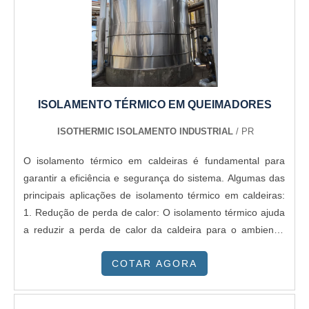
serviços e que preza pela segurança, conquistas
adquiridas porque investiu em uma estrutura que hoje
conta com escritório de alta qualidade onde são realizadas
as atividades e sede em localização privilegiada. Tudo isso,
somado a uma equipe multidisciplinar de consultores
associados e profissionais qualificados, comprova sua
essência de trazer o melhor para todos os clientes....
ISOLAMENTO TÉRMICO EM QUEIMADORES
ISOTHERMIC ISOLAMENTO INDUSTRIAL
/ PR
O isolamento térmico em caldeiras é fundamental para
garantir a eficiência e segurança do sistema. Algumas das
principais aplicações de isolamento térmico em caldeiras:
1. Redução de perda de calor: O isolamento térmico ajuda
a reduzir a perda de calor da caldeira para o ambiente,
economizando energia e melhorando a eficiência do
COTAR AGORA
sistema. 2. Aumento da eficiência: Ao reduzir a perda de
calor, o isolamento térmico ajuda a aumentar a eficiência
da caldeira, permitindo que ela produza mais vapor com