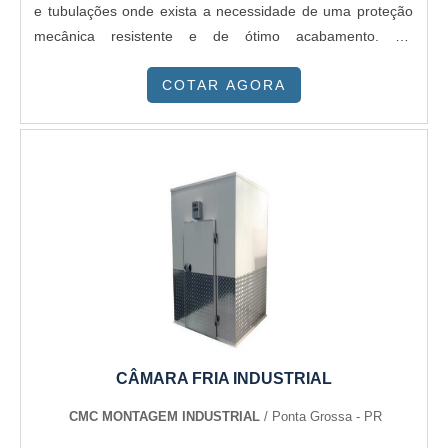
e tubulações onde exista a necessidade de uma proteção
mecânica resistente e de ótimo acabamento. Os
revestimentos metálicos são fornecidos em chapas ou
COTAR AGORA
bobinas em diversas espessuras. Utilização: . Proteção
mecânica para sistemas de Isolamento Térmico .
Acabamento para sistemas de isolamento térmico . Telhas .
Fachadas . Fechamentos laterais . Carroceria de ônibus .
Carroceria baú de caminhões
CÂMARA FRIA INDUSTRIAL
CMC MONTAGEM INDUSTRIAL
/ Ponta Grossa - PR