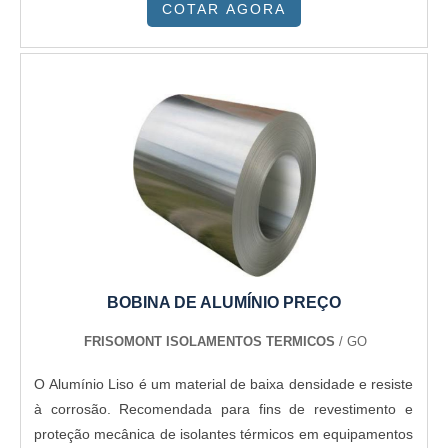
COTAR AGORA
e porta lateral
combustão. - Tubulações de água: Isolamento térmico em
tubulações de água para prevenir a perda de calor e
reduzir o risco de congelamento.
BOBINA DE ALUMÍNIO PREÇO
FRISOMONT ISOLAMENTOS TERMICOS
/ GO
O Alumínio Liso é um material de baixa densidade e resiste
à corrosão. Recomendada para fins de revestimento e
proteção mecânica de isolantes térmicos em equipamentos