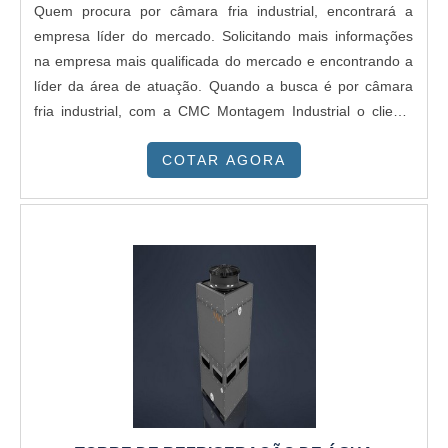
Quem procura por câmara fria industrial, encontrará a
empresa líder do mercado. Solicitando mais informações
na empresa mais qualificada do mercado e encontrando a
líder da área de atuação. Quando a busca é por câmara
fria industrial, com a CMC Montagem Industrial o cliente
conseguirá assertividade com pagamento
COTAR AGORA
acessível.DETALHES SOBRE CÂMARA FRIA
INDUSTRIALA CMC Montagem Industrial objetiva sua
energia em oferecer aos parceiros uma estrutura com
escritório de alta qualidade onde são realizadas as
atividades e sala de treinamento com materiais
sofisticados, tudo isso para garantir que se tenha câmara
fria industrial com excelente custo-benefício.Há muitas
maneiras eficientes de uma empresa demonstrar
competência, excelência e destaque em sua área de
atuação. A CMC Montagem Industrial se mostra referência
por ter: Soluções para fabricação e manutenção em
estruturas metálicas, embalagens metálicas, racks, caixas,