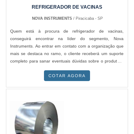
REFRIGERADOR DE VACINAS
NOVA INSTRUMENTS
/ Piracicaba - SP
Quem está à procura de refrigerador de vacinas,
conseguirá encontrar na líder do segmento, Nova
Instruments. Ao entrar em contato com a organização que
mais se destaca no ramo, o cliente receberá um suporte
completo para sanar eventuais dúvidas sobre o produto a
ser adquirido.DETALHES SOBRE REFRIGERADOR DE
COTAR AGORA
VACINASQuem procura por refrigerador de vacinas em
uma empresa comprometida com seus serviços, consegue
encontrar o site da Nova Instruments. Companhia
especializada em freezer para vacinas e geladeira para
armazenar vacinas que visa sempre a qualidade final para
a fidelização do cliente.Sem trocar o foco sobre
refrigerador de vacinas, mais do que visar apenas
lucratividade, deve oferecer produtos e serviços que