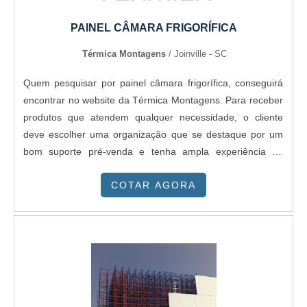
PAINEL CÂMARA FRIGORÍFICA
Térmica Montagens
/ Joinville - SC
Quem pesquisar por painel câmara frigorífica, conseguirá
encontrar no website da Térmica Montagens. Para receber
produtos que atendem qualquer necessidade, o cliente
deve escolher uma organização que se destaque por um
bom suporte pré-venda e tenha ampla experiência no
ramo.OUTRAS INFORMAÇÕES SOBRE PAINEL C MARA
COTAR AGORA
FRIGORÍFICAQuem busca por painel câmara frigorífica em
uma empresa altamente qualificada, encontra na Térmica
Montagens. A companhia atua com telha térmica e painel
frigorífico, oferecendo sempre a melhor opção para o
cliente final.Discorrendo ainda sobre painel câmara
frigorífica, sempre deve-se buscar uma empresa que tenha
produtos e serviços com ótima qualidade e proteção,
detalhes que passam despercebidos em outras