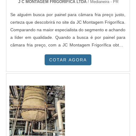
J C MONTAGEM FRIGORIFICA LTDA
/ Medianeira - PR
Se alguém busca por painel para câmara fria preço justo,
certeza que descobrirá no site da JC Montagem Frigorífica.
Comparando na maior especialista do segmento e achando
a líder em qualidade. Quando a busca é por painel para
câmara fria preço, com a JC Montagem Frigorífica obterá
eficiência com tempo ágil e com total
COTAR AGORA
segurança.DETALHES SOBRE PAINEL PARA C MARA
FRIA PREÇOHá muitas maneiras eficientes de demonstrar
competência e excelência em sua área de atuação. A JC
Montagem Frigorífica objetiva seus recursos em criar para
cada cliente uma estrutura com: Tecnologia de ponta;
Escritório de alta qualidade onde são realizadas as
atividades; Experiência única no mercado de 40 anos no
setor. Tudo isso para garantir que se tenha painel para
câmara fria preço acessível e com excelente custo-
benefício. Sem trocar o foco sobre painel para câmara fria
preço, deve-se descartar empresas que não tenham