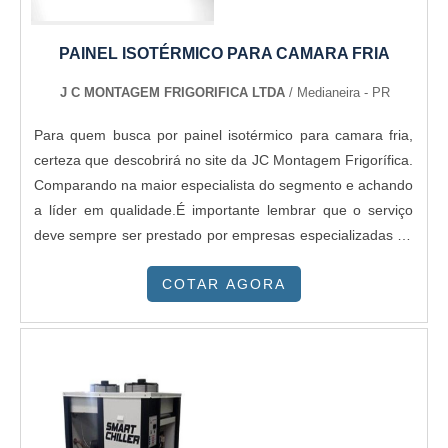
PAINEL ISOTÉRMICO PARA CAMARA FRIA
J C MONTAGEM FRIGORIFICA LTDA
/ Medianeira - PR
Para quem busca por painel isotérmico para camara fria,
certeza que descobrirá no site da JC Montagem Frigorífica.
Comparando na maior especialista do segmento e achando
a líder em qualidade.É importante lembrar que o serviço
deve sempre ser prestado por empresas especializadas no
segmento. Esse tipo de cuidado ajuda a garantir a
COTAR AGORA
qualidade e assertividade do serviço, além de evitar
prejuízos com imprevistos e execuções mal elaboradas.
Assim, é possível poupar gastos desnecessários.ALGUNS
DETALHES SOBRE PAINEL ISOTÉRMICO PARA CAMARA
FRIAQuem pesquisa na internet por painel isotérmico para
camara fria em uma empresa responsável, depara com a
JC Montagem Frigorífica. A empresa tem em seu escopo