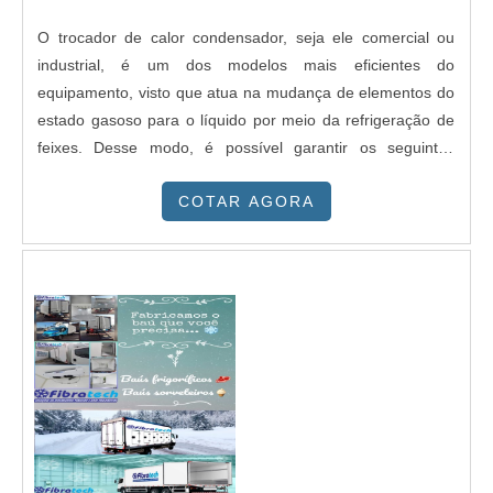
O trocador de calor condensador, seja ele comercial ou
industrial, é um dos modelos mais eficientes do
equipamento, visto que atua na mudança de elementos do
estado gasoso para o líquido por meio da refrigeração de
feixes. Desse modo, é possível garantir os seguintes
benefícios:Alta performance em refrigeração; Controle
COTAR AGORA
assertivo da temperatura;Aplicação em diferentes
ambientes. INFORMAÇÕES DETALHADAS SOBRE O
PRODUTOExpondo de maneira breve, a atuação do
modelo consiste em realizar a troca de calor com o apoio
de substâncias encontradas dentro do próprio
condensador. Desse modo, acontece a passagem do vapor
quente para uma parte de resfriamento, que garantirá a
troca do calor e, consequentemente, a adaptação da
temperatura. Nesse contexto, é fundamental citar que a
escolha do melhor condensador demandará suporte
técnico especializado, visto que o produto é encontrado em