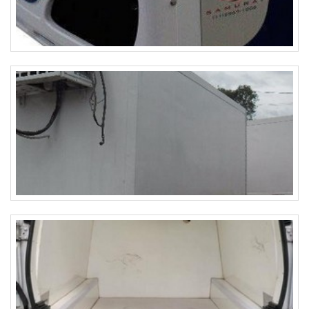
empresa objetiva o que existe de melhor do mercado para
garantir o sucesso dos clientes.A MELHOR EMPRESA NO
SEGMENTOApenas na Dracool Brasil existe variedade e
qualidade quando o assunto for manutenções industriais.
São opções variadas que a empresa oferece, como anel de
vedação para alta pressão e trocador de calor com ótima
qualidade e precisão.Se diferenciando dentro de seu
segmento, a empresa consegue também proporcionar um
atendimento cuidadoso e que busca a satisfação do cliente.
A Dracool Brasil é uma empresa que tem despontado no
segmento pela idoneidade em tudo que faz, o que fecha o
ciclo de entrega com excelência para cada cliente.