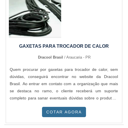
frigoríficas e reforma de câmaras frigoríficas.Isso se deve
ao fato de ser comprometida com os serviços e altamente
qualificada, características possíveis pelo fato de a
empresa ter escritório de alta qualidade onde são
realizadas as atividades e mão de obra especializada.
Todos esses fatores, agregados a uma equipe com
GAXETAS PARA TROCADOR DE CALOR
colaboradores proativos e profissionais com vasta
experiência na área, garantem uma entrega de excelência
Dracool Brasil
/ Araucaria - PR
de ponta a ponta.
Quem procurar por gaxetas para trocador de calor, sem
dúvidas, conseguirá encontrar no website da Dracool
Brasil. Ao entrar em contato com a organização que mais
se destaca no ramo, o cliente receberá um suporte
completo para sanar eventuais dúvidas sobre o produto a
ser adquirido. Quando o quesito é gaxetas para trocador
COTAR AGORA
de calor, na Dracool Brasil o cliente obterá ótima qualidade
e amplo estoque de produtos.DETALHES SOBRE
GAXETAS PARA TROCADOR DE CALORA Dracool Brasil