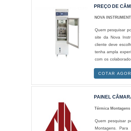
PREÇO DE CÂM
NOVA INSTRUMEN
Quem pesquisar por
site da Nova Inst
cliente deve esco
tenha ampla exper
com os colaborador
soluções em dist
COTAR AGO
PREÇO DE CÂMARA
produzir uma estru
logística ampla pa
câmara fria para
PAINEL CÂMARA
companhia demonst
Térmica Montagen
Instruments se m
eficientes; Preço 
Quem pesquisar por
fria para vacina, 
Montagens. Para 