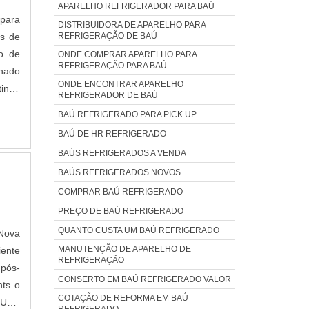
APARELHO REFRIGERADOR PARA BAÚ
 para
DISTRIBUIDORA DE APARELHO PARA
es de
REFRIGERAÇÃO DE BAÚ
to de
ONDE COMPRAR APARELHO PARA
REFRIGERAÇÃO PARA BAÚ
onado
ONDE ENCONTRAR APARELHO
tindo
REFRIGERADOR DE BAÚ
BAÚ REFRIGERADO PARA PICK UP
BAÚ DE HR REFRIGERADO
BAÚS REFRIGERADOS A VENDA
BAÚS REFRIGERADOS NOVOS
COMPRAR BAÚ REFRIGERADO
PREÇO DE BAÚ REFRIGERADO
QUANTO CUSTA UM BAÚ REFRIGERADO
 Nova
MANUTENÇÃO DE APARELHO DE
iente
REFRIGERAÇÃO
 pós-
CONSERTO EM BAÚ REFRIGERADO VALOR
nts o
COTAÇÃO DE REFORMA EM BAÚ
GUNS
REFRIGERADO