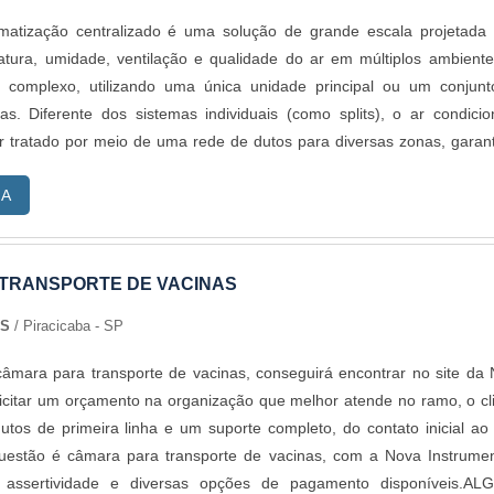
matização centralizado é uma solução de grande escala projetada
atura, umidade, ventilação e qualidade do ar em múltiplos ambient
 complexo, utilizando uma única unidade principal ou um conjun
das. Diferente dos sistemas individuais (como splits), o ar condici
o ar tratado por meio de uma rede de dutos para diversas zonas, garan
niforme e eficiente em grandes espaços.
RA
TRANSPORTE DE VACINAS
TS
/ Piracicaba - SP
âmara para transporte de vacinas, conseguirá encontrar no site da
licitar um orçamento na organização que melhor atende no ramo, o cl
utos de primeira linha e um suporte completo, do contato inicial ao
estão é câmara para transporte de vacinas, com a Nova Instrume
rá assertividade e diversas opções de pagamento disponíveis.AL