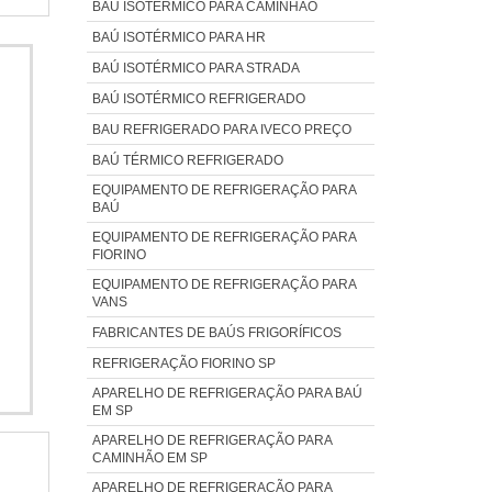
 para
BAÚ ISOTÉRMICO PARA CAMINHÃO
es e
usto-
BAÚ ISOTÉRMICO PARA HR
 uma
cia,
BAÚ ISOTÉRMICO PARA STRADA
to de
ência
BAÚ ISOTÉRMICO REFRIGERADO
os de
ado;
tores
BAU REFRIGERADO PARA IVECO PREÇO
a da
nta a
BAÚ TÉRMICO REFRIGERADO
eção,
EQUIPAMENTO DE REFRIGERAÇÃO PARA
turos
BAÚ
a com
EQUIPAMENTO DE REFRIGERAÇÃO PARA
 mais
FIORINO
A NO
EQUIPAMENTO DE REFRIGERAÇÃO PARA
VANS
emas
chada
FABRICANTES DE BAÚS FRIGORÍFICOS
iu em
REFRIGERAÇÃO FIORINO SP
 uma
APARELHO DE REFRIGERAÇÃO PARA BAÚ
a
EM SP
elhor
APARELHO DE REFRIGERAÇÃO PARA
CAMINHÃO EM SP
APARELHO DE REFRIGERAÇÃO PARA