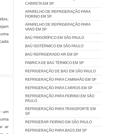
CARRETA EM SP
APARELHO DE REFRIGERAÇÃO PARA
FIORINO EM SP
idos,
APARELHO DE REFRIGERAÇÃO PARA
ejam
VANS EM SP
é uma
BAÚ FRIGORÍFICO EM SÃO PAULO
 cada
BAÚ ISOTÉRMICO EM SÃO PAULO
BAÚ REFRIGERADO HR EM SP
FABRICA DE BAÚ TÉRMICO EM SP
REFRIGERAÇÃO DE BAÚ EM SÃO PAULO
REFRIGERAÇÃO PARA CAMINHÃO EM SP
REFRIGERAÇÃO PARA CARROS EM SP
REFRIGERAÇÃO PARA FIORINO EM SÃO
PAULO
REFRIGERAÇÃO PARA TRANSPORTE EM
 é um
SP
m uma
REFRIGERAR FIORINO EM SÃO PAULO
ar ar
REFRIGERAÇÃO PARA BAÚS EM SP