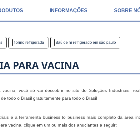
RODUTOS
INFORMAÇÕES
SOBRE N
os
fiorino refrigerada
Baú de hr refrigerado em são paulo
IA PARA VACINA
acina, você só vai descobrir no site do Soluções Industriais, rea
 todo o Brasil gratuitamente para todo o Brasil
iais é a ferramenta business to business mais completo da área indu
ara vacina, clique em um ou mais dos anuciantes a seguir: