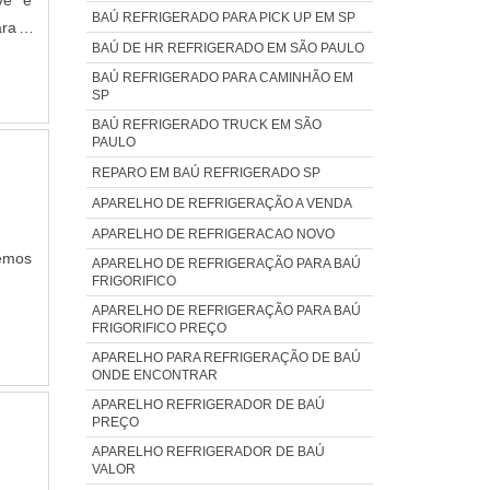
ve e
BAÚ REFRIGERADO PARA PICK UP EM SP
ara a
BAÚ DE HR REFRIGERADO EM SÃO PAULO
as, o
BAÚ REFRIGERADO PARA CAMINHÃO EM
hança
SP
Entre
BAÚ REFRIGERADO TRUCK EM SÃO
ínio,
PAULO
isso,
REPARO EM BAÚ REFRIGERADO SP
s que
APARELHO DE REFRIGERAÇÃO A VENDA
eiras
APARELHO DE REFRIGERACAO NOVO
ais e
demos
APARELHO DE REFRIGERAÇÃO PARA BAÚ
entes
FRIGORIFICO
R DE
APARELHO DE REFRIGERAÇÃO PARA BAÚ
ntre
FRIGORIFICO PREÇO
s no
APARELHO PARA REFRIGERAÇÃO DE BAÚ
ONDE ENCONTRAR
 seus
APARELHO REFRIGERADOR DE BAÚ
PREÇO
APARELHO REFRIGERADOR DE BAÚ
VALOR