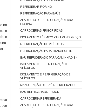
REFRIGERAR FIORINO
REFRIGERAÇÃO PARA BAÚS
APARELHO DE REFRIGERAÇÃO PARA
FIORINO
ar no
e, o
CARROCERIAS FRIGORIFICAS
nda e
ISOLAMENTO TÉRMICO PARA VANS PREÇO
cina,
REFRIGERAÇÃO DE VEÍCULOS
hores
REFRIGERAÇÃO PARA TRANSPORTE
OBRE
BAÚ REFRIGERADO PARA CAMINHÃO 3 4
a em
ISOLAMENTO E REFRIGERAÇÃO DE
des e
VEÍCULOS
ço de
ISOLAMENTO E REFRIGERAÇÃO DE
VEÍCULOS
 uma
 Nova
MANUTENÇÃO DE BAÚ REFRIGERADO
ores
BAÚ REFRIGERADO TRUCK
âmara
CARROCERIA REFRIGERADA
rmica
viços
APARELHO DE REFRIGERAÇÃO PARA
deve