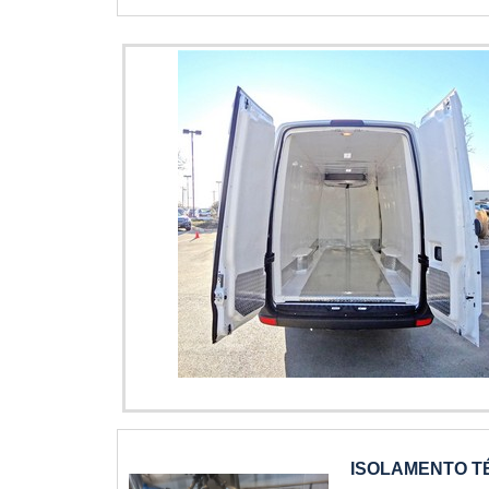
escritório de alta
painel câmara fr
entregas em curto
variedades em tú
benefício.Há mui
empresa inovadora 
excelência e dest
possuir escritório
por ter: Preço j
última geração. To
Colaboradores efi
associados e prof
empresa, a mesma 
ponta....
detalhes que pass
para os clientes.
seus serviços no s
atual para gara
SEGMENTOSomente 
termoisolantes. Os
com ótima qualida
profissionais co
Imagem ilustrativa de preço de câmara fria para
empresa que tem d
experiência para pa
ISOLAMENTO T