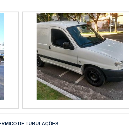
 qualidade onde são realizadas as atividades e logística planejada
igorífica. Prezando pelo que há de mais moderno, traz inovaçõ
 prazo, tudo pensando em túnel de congelamento com excelente c
nel de congelamento e painel de fachada.É reconhecida por ser
tas maneiras eficientes de uma companhia demonstrar competên
e comprometida com seus serviços, qualificações possíveis pelo fa
aque em sua área de atuação. A Térmica Montagens se mostra refer
 de alta qualidade onde são realizadas as atividades e equipament
usto; Vasta experiência no segmento; Atendimento personaliz
dos esses fatores, agregados a uma equipe multidisciplinar de consul
cientes.Ainda tratando-se de túnel de congelamento, na essênci
issionais qualificados, garantem o sucesso de cada cliente de po
deve prezar pelos produtos e serviços com ótima qualidade e prot
am despercebidos em outras companhias e podem gerar prejuízos fu
É por tudo isso que a Térmica Montagens é uma empresa comprometid
egmento de sistemas termoisolantes. A empresa foca tudo que há de
ntir a qualidade final para cada cliente.A MELHOR EMPRES
na Térmica Montagens tem o que há de melhor no ramo de sist
 clientes encontram itens como câmara fria industrial e painel de fa
de e excelente custo-benefício.Para tal sucesso, a empresa invest
mpetentes e em equipamentos inovadores. A Térmica Montagens é
 vacina
Imagem ilustrativa de preço de câmara fria para vacin
espontado no mercado pela seriedade e qualidade que garante a m
rceiros novos e antigos....
ÉRMICO DE TUBULAÇÕES