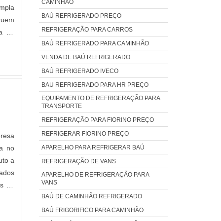
s que
CAMINHÃO
mpla
s que
BAÚ REFRIGERADO PREÇO
Quem
resas
REFRIGERAÇÃO PARA CARROS
ra na
 para
BAÚ REFRIGERADO PARA CAMINHÃO
cendo
DADE
fica,
VENDA DE BAÚ REFRIGERADO
o de
ade e
BAÚ REFRIGERADO IVECO
o de
erar
BAU REFRIGERADO PARA HR PREÇO
de e
e ser
EQUIPAMENTO DE REFRIGERAÇÃO PARA
mbém
antir
TRANSPORTE
Nova
ições
REFRIGERAÇÃO PARA FIORINO PREÇO
pela
m, é
REFRIGERAR FIORINO PREÇO
resa
agens
APARELHO PARA REFRIGERAR BAÚ
ca no
ça e
uto a
REFRIGERAÇÃO DE VANS
onais
zados
APARELHO DE REFRIGERAÇÃO PARA
eis;
VANS
os de
razo;
BAÚ DE CAMINHÃO REFRIGERADO
NTOA
mica
a com
BAÚ FRIGORIFICO PARA CAMINHÃO
 para