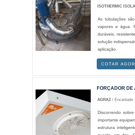
ISOTHERMIC ISOL
As tubulações são
vapores e água. 
duráveis, resisten
solução indispensá
aplicação.
COTAR AGO
FORÇADOR DE 
AGRAZ
/ Encantado 
Discorrendo sobre
importante equipam
estrutura intelige