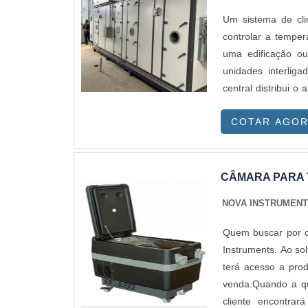
Um sistema de cli
controlar a temper
uma edificação ou
unidades interliga
central distribui 
uma climatização u
COTAR AGO
CÂMARA PARA 
NOVA INSTRUMEN
Quem buscar por c
Instruments. Ao so
terá acesso a prod
venda.Quando a qu
cliente encontra