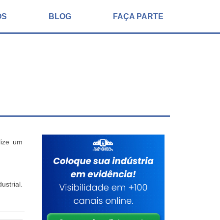
ÓS
BLOG
FAÇA PARTE
lize um
strial.