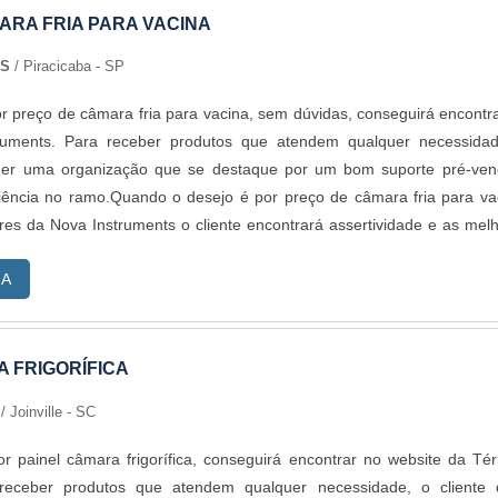
ARA FRIA PARA VACINA
TS
/ Piracicaba - SP
 preço de câmara fria para vacina, sem dúvidas, conseguirá encontr
ruments. Para receber produtos que atendem qualquer necessidad
lher uma organização que se destaque por um bom suporte pré-ve
iência no ramo.Quando o desejo é por preço de câmara fria para va
es da Nova Instruments o cliente encontrará assertividade e as mel
ribuição de equipamentos de alta tecnologia.MAIS INFORMAÇÕES S
RA
 FRIA PARA VACINAA Nova Instruments objetiva sua energi
tura com escritório de alta qualidade onde são realizadas as ativida
ra atendimento em todo o território nacional, tudo para oferecer pre
 vacina com ótima qualidade.Há muitas maneiras eficientes de
 FRIGORÍFICA
rar competência, excelência e destaque em sua área de atuação. A
s
/ Joinville - SC
ostra referência por ter: Atendimento personalizado; Colaborad
justo; Ampla experiência no ramo.Sem trocar o foco sobre preço de c
 painel câmara frigorífica, conseguirá encontrar no website da Té
mais do que visar apenas lucratividade, deve oferecer produtos e ser
receber produtos que atendem qualquer necessidade, o cliente 