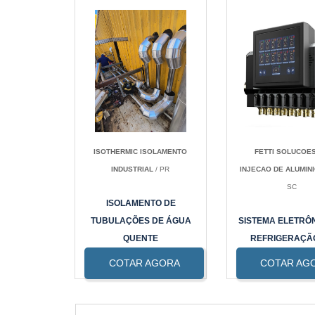
ISOTHERMIC ISOLAMENTO
FETTI SOLUCOE
INDUSTRIAL
/ PR
INJECAO DE ALUMINI
SC
ISOLAMENTO DE
TUBULAÇÕES DE ÁGUA
SISTEMA ELETRÔ
QUENTE
REFRIGERAÇÃ
MOLDE A ÁG
COTAR AGORA
COTAR AG