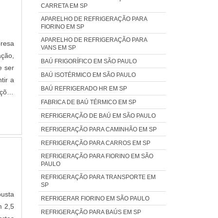
CARRETA EM SP
APARELHO DE REFRIGERAÇÃO PARA
FIORINO EM SP
APARELHO DE REFRIGERAÇÃO PARA
presa
VANS EM SP
ação,
BAÚ FRIGORÍFICO EM SÃO PAULO
e ser
BAÚ ISOTÉRMICO EM SÃO PAULO
tir a
BAÚ REFRIGERADO HR EM SP
uções
FABRICA DE BAÚ TÉRMICO EM SP
IAIS
 uma
REFRIGERAÇÃO DE BAÚ EM SÃO PAULO
 seu
REFRIGERAÇÃO PARA CAMINHÃO EM SP
empre
REFRIGERAÇÃO PARA CARROS EM SP
nção,
REFRIGERAÇÃO PARA FIORINO EM SÃO
PAULO
ótima
cia e
REFRIGERAÇÃO PARA TRANSPORTE EM
SP
to e
REFRIGERAR FIORINO EM SÃO PAULO
ica é
REFRIGERAÇÃO PARA BAÚS EM SP
vos;