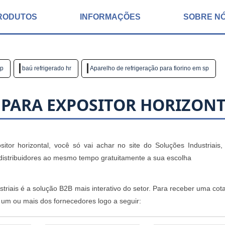
RODUTOS
INFORMAÇÕES
SOBRE N
sp
baú refrigerado hr
Aparelho de refrigeração para fiorino em sp
 PARA EXPOSITOR HORIZON
itor horizontal, você só vai achar no site do Soluções Industriais,
distribuidores ao mesmo tempo gratuitamente a sua escolha
riais é a solução B2B mais interativo do setor. Para receber uma cot
e um ou mais dos fornecedores logo a seguir: