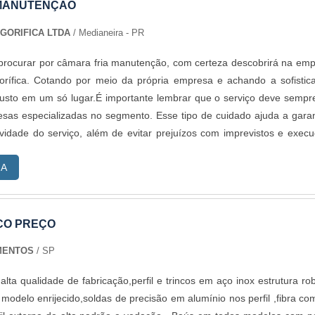
 MANUTENÇÃO
GORIFICA LTDA
/ Medianeira - PR
procurar por câmara fria manutenção, com certeza descobrirá na em
rífica. Cotando por meio da própria empresa e achando a sofistic
justo em um só lugar.É importante lembrar que o serviço deve sempr
sas especializadas no segmento. Esse tipo de cuidado ajuda a garan
ividade do serviço, além de evitar prejuízos com imprevistos e exec
 Assim, é possível poupar gastos desnecessários.DIFERENC
RA
CÂMARA FRIA MANUTENÇÃOSe alguém quer achar câmara fria em
, encontra o site da JC Montagem Frigorífica. A empresa tem em
 câmaras frigoríficas e reforma de câmaras frigoríficas, visando s
para a fidelização do cliente.Ainda tratando-se de câmara fria manute
ICO PREÇO
apenas lucratividade, deve oferecer produtos e serviços que tenham 
MENTOS
/ SP
são, pequenos detalhes, mas de grande valia para saber a procedên
resa.Existem muitas formas diferentes de demonstrar conhecimen
e de fabricação,perfil e trincos em aço inox estrutura robusta
 área de atuação. Os motivos pelos quais a JC Montagem Frigoríf
,5
que buscar por câmara fria manutenção: Colaboradores proati