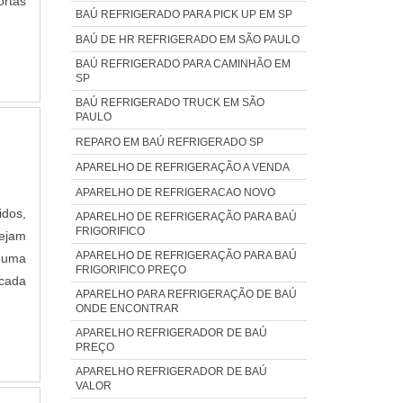
ortas
io de
BAÚ REFRIGERADO PARA PICK UP EM SP
entos
BAÚ DE HR REFRIGERADO EM SÃO PAULO
agem
BAÚ REFRIGERADO PARA CAMINHÃO EM
SP
o. Os
BAÚ REFRIGERADO TRUCK EM SÃO
ortas
PAULO
s por
REPARO EM BAÚ REFRIGERADO SP
os de
APARELHO DE REFRIGERAÇÃO A VENDA
ários
APARELHO DE REFRIGERACAO NOVO
idos,
APARELHO DE REFRIGERAÇÃO PARA BAÚ
FRIGORIFICO
ejam
APARELHO DE REFRIGERAÇÃO PARA BAÚ
é uma
FRIGORIFICO PREÇO
 cada
APARELHO PARA REFRIGERAÇÃO DE BAÚ
ONDE ENCONTRAR
APARELHO REFRIGERADOR DE BAÚ
PREÇO
APARELHO REFRIGERADOR DE BAÚ
VALOR