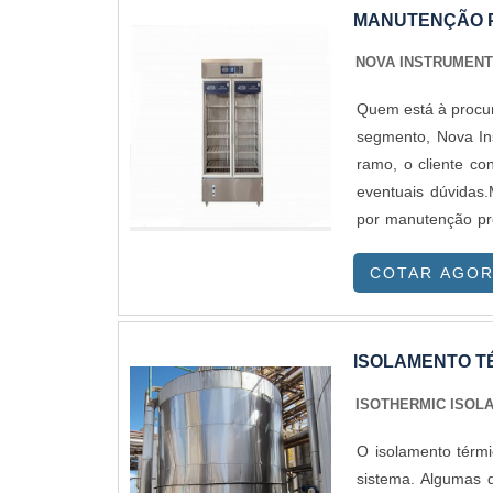
MANUTENÇÃO P
NOVA INSTRUMEN
Quem está à procur
segmento, Nova In
ramo, o cliente co
eventuais dúvid
por manutenção pr
internet a Nova In
COTAR AGO
armazenar vacin
resultados.Ainda 
uma empresa que 
primordiais que sã
ISOLAMENTO T
cliente.É import
ISOTHERMIC ISOL
especializadas n
assertividade do
O isolamento térmi
elaboradas. Assim,
sistema. Algumas das