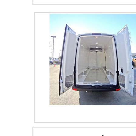
escritório de alta
painel câmara fr
entregas em curto
variedades em tú
benefício.Há mui
empresa inovadora 
excelência e dest
possuir escritório
por ter: Preço j
última geração. To
Colaboradores efi
associados e prof
empresa, a mesma 
ponta....
detalhes que pass
para os clientes.
seus serviços no s
atual para gara
SEGMENTOSomente 
termoisolantes. Os
com ótima qualida
profissionais co
Imagem ilustrativa de Trocador de calor para ex
empresa que tem d
horizontal
experiência para pa