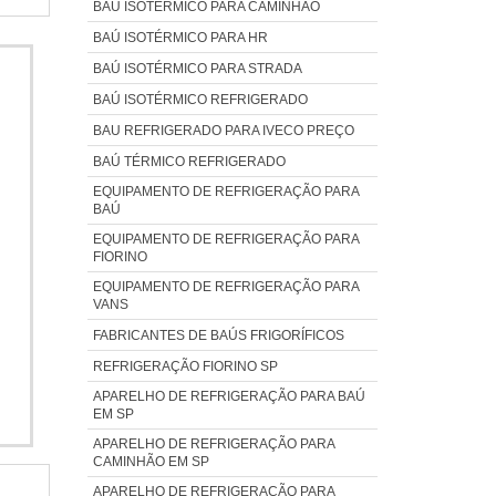
 para
BAÚ ISOTÉRMICO PARA CAMINHÃO
es e
usto-
BAÚ ISOTÉRMICO PARA HR
 uma
cia,
BAÚ ISOTÉRMICO PARA STRADA
to de
ência
BAÚ ISOTÉRMICO REFRIGERADO
os de
ado;
tores
BAU REFRIGERADO PARA IVECO PREÇO
a da
nta a
BAÚ TÉRMICO REFRIGERADO
eção,
EQUIPAMENTO DE REFRIGERAÇÃO PARA
turos
BAÚ
a com
EQUIPAMENTO DE REFRIGERAÇÃO PARA
 mais
FIORINO
A NO
EQUIPAMENTO DE REFRIGERAÇÃO PARA
VANS
emas
chada
FABRICANTES DE BAÚS FRIGORÍFICOS
iu em
REFRIGERAÇÃO FIORINO SP
 uma
APARELHO DE REFRIGERAÇÃO PARA BAÚ
r
EM SP
elhor
APARELHO DE REFRIGERAÇÃO PARA
CAMINHÃO EM SP
APARELHO DE REFRIGERAÇÃO PARA