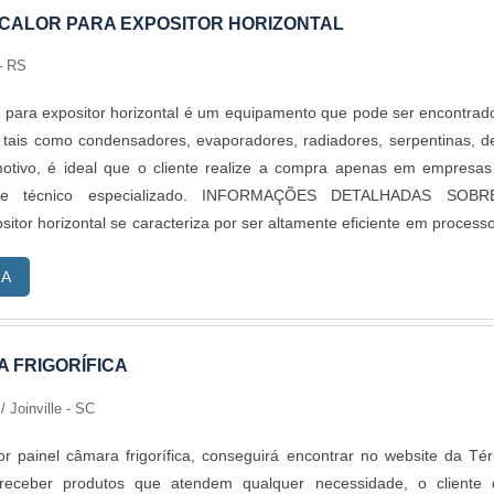
CALOR PARA EXPOSITOR HORIZONTAL
- RS
r para expositor horizontal é um equipamento que pode ser encontra
, tais como condensadores, evaporadores, radiadores, serpentinas, d
motivo, é ideal que o cliente realize a compra apenas em empresa
rte técnico especializado. INFORMAÇÕES DETALHADAS SOB
r horizontal se caracteriza por ser altamente eficiente em process
RA
 FRIGORÍFICA
s
/ Joinville - SC
 painel câmara frigorífica, conseguirá encontrar no website da Té
receber produtos que atendem qualquer necessidade, o cliente 