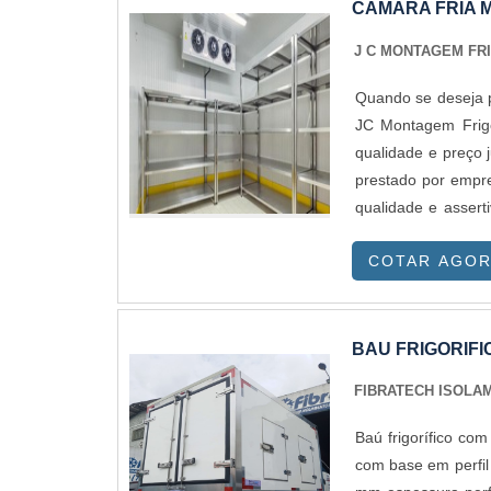
CÂMARA FRIA
J C MONTAGEM FRI
Quando se deseja 
JC Montagem Frigo
qualidade e preço 
prestado por empre
qualidade e assert
mal elaboradas.
COTAR AGO
IMPORTANTES DE 
empresa inovadora
escopo montagem de
a qualidade final 
BAU FRIGORIF
mais do que visar 
FIBRATECH ISOLA
qualidade e preci
seriedade da emp
Baú frigorífico com alta qualidad
autoridade em sua
com base em perfil modelo enrijecido,soldas de precisão em alumínio nos perfil ,fibra com 2
destaque sempre 