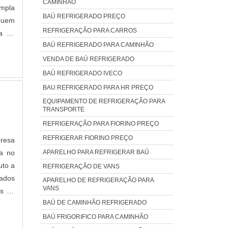
CAMINHÃO
mpla
BAÚ REFRIGERADO PREÇO
Quem
REFRIGERAÇÃO PARA CARROS
ra na
BAÚ REFRIGERADO PARA CAMINHÃO
cendo
fica,
VENDA DE BAÚ REFRIGERADO
ade e
BAÚ REFRIGERADO IVECO
erar
BAU REFRIGERADO PARA HR PREÇO
e ser
EQUIPAMENTO DE REFRIGERAÇÃO PARA
antir
TRANSPORTE
ições
REFRIGERAÇÃO PARA FIORINO PREÇO
m, é
REFRIGERAR FIORINO PREÇO
resa
agens
APARELHO PARA REFRIGERAR BAÚ
ca no
ça e
uto a
REFRIGERAÇÃO DE VANS
onais
zados
APARELHO DE REFRIGERAÇÃO PARA
eis;
VANS
os de
razo;
BAÚ DE CAMINHÃO REFRIGERADO
NTOA
mica
a com
BAÚ FRIGORIFICO PARA CAMINHÃO
 para