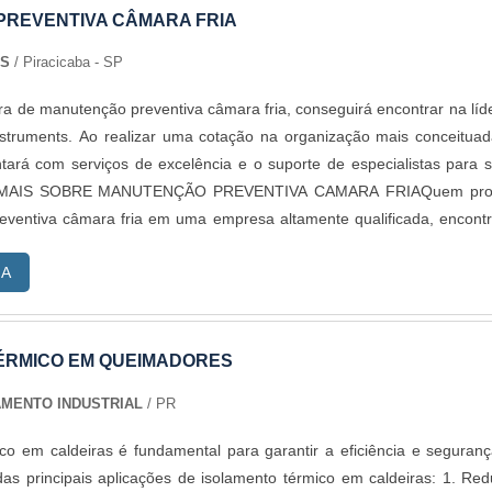
REVENTIVA CÂMARA FRIA
TS
/ Piracicaba - SP
a de manutenção preventiva câmara fria, conseguirá encontrar na líd
struments. Ao realizar uma cotação na organização mais conceitua
ntará com serviços de excelência e o suporte de especialistas para 
as.MAIS SOBRE MANUTENÇÃO PREVENTIVA CAMARA FRIAQuem pro
eventiva câmara fria em uma empresa altamente qualificada, encont
struments. É possível encontrar refrigerador de vacinas e geladeira
RA
as, garantindo tudo o que há de mais moderno para obter 
focando em manutenção preventiva câmara fria, sempre deve-se b
tenha produtos e serviços com ótima qualidade e precisão, deta
o deixados de lado por muitas empresas que não focam na fidelizaç
ÉRMICO EM QUEIMADORES
ante lembrar que o serviço deve sempre ser prestado por compan
AMENTO INDUSTRIAL
/ PR
o segmento. Esse tipo de cuidado ajuda a garantir a qualida
 serviço, além de evitar prejuízos com imprevistos e execuções
co em caldeiras é fundamental para garantir a eficiência e seguran
 é possível poupar gastos desnecessários.Existem diversos motivos p
 principais aplicações de isolamento térmico em caldeiras: 1. Redução