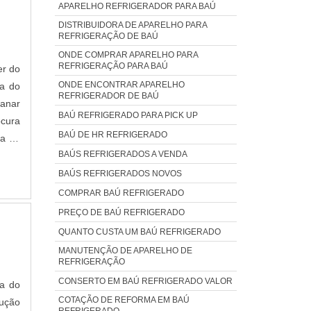
APARELHO REFRIGERADOR PARA BAÚ
DISTRIBUIDORA DE APARELHO PARA
REFRIGERAÇÃO DE BAÚ
ONDE COMPRAR APARELHO PARA
REFRIGERAÇÃO PARA BAÚ
er do
ONDE ENCONTRAR APARELHO
da do
REFRIGERADOR DE BAÚ
sanar
BAÚ REFRIGERADO PARA PICK UP
cura
BAÚ DE HR REFRIGERADO
ra na
BAÚS REFRIGERADOS A VENDA
 para
bons
BAÚS REFRIGERADOS NOVOS
uscar
COMPRAR BAÚ REFRIGERADO
lhes
PREÇO DE BAÚ REFRIGERADO
ão do
QUANTO CUSTA UM BAÚ REFRIGERADO
hias
MANUTENÇÃO DE APARELHO DE
de e
REFRIGERAÇÃO
 mal
CONSERTO EM BAÚ REFRIGERADO VALOR
ça do
ara a
COTAÇÃO DE REFORMA EM BAÚ
REFRIGERADO