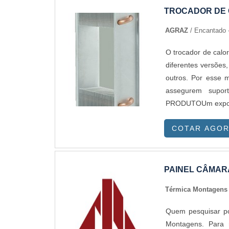
TROCADOR DE 
AGRAZ
/ Encantado 
O trocador de calo
diferentes versões
outros. Por esse 
assegurem supo
PRODUTOUm exposito
conservaçã...
COTAR AGO
PAINEL CÂMARA
Térmica Montagen
Quem pesquisar por
Montagens. Para 