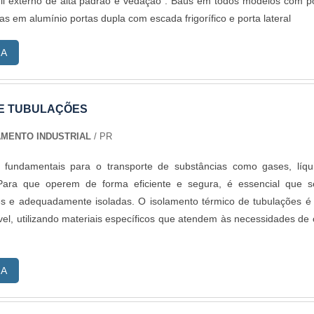
il externo de alta padrão e vedação . Baús em todos modelos com p
vasta experiência na área; Trabalhadores de alta qualidade; Escritór
iras em alumínio portas dupla com escada frigorífico e porta lateral
e são realizadas as atividades; Mão de obra especializada; Equipam
ão. REFERÊNCIA DE QUALIDADE NO SEGMENTOApenas na JC Mont
RA
 variedade e qualidade quando o assunto for câmara fria manutençã
 itens como desmontagem de câmaras frigoríficas e instalação de p
ótulo de comprometida com os serviços e segura, padrões alcançado
E TUBULAÇÕES
 de alta qualidade onde são realizadas as atividades e equipament
udo isso, unido a um time de colaboradores proativos e funcion
AMENTO INDUSTRIAL
/ PR
 uma entrega de excelência de ponta a ponta.
 fundamentais para o transporte de substâncias como gases, líqu
Para que operem de forma eficiente e segura, é essencial que s
tes e adequadamente isoladas. O isolamento térmico de tubulações 
vel, utilizando materiais específicos que atendem às necessidades de
RA