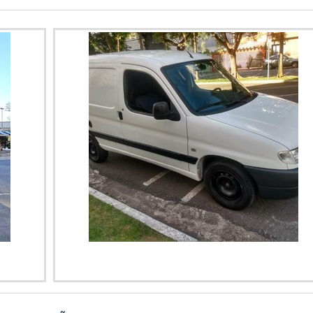
 qualidade onde são realizadas as atividades e logística planejada
igorífica. Prezando pelo que há de mais moderno, traz inovaçõ
 prazo, tudo pensando em túnel de congelamento com excelente c
nel de congelamento e painel de fachada.É reconhecida por ser
tas maneiras eficientes de uma companhia demonstrar competên
e comprometida com seus serviços, qualificações possíveis pelo fa
aque em sua área de atuação. A Térmica Montagens se mostra refer
 de alta qualidade onde são realizadas as atividades e equipament
usto; Vasta experiência no segmento; Atendimento personaliz
dos esses fatores, agregados a uma equipe multidisciplinar de consul
cientes.Ainda tratando-se de túnel de congelamento, na essênci
issionais qualificados, garantem o sucesso de cada cliente de po
deve prezar pelos produtos e serviços com ótima qualidade e prot
am despercebidos em outras companhias e podem gerar prejuízos fu
É por tudo isso que a Térmica Montagens é uma empresa comprometid
egmento de sistemas termoisolantes. A empresa foca tudo que há de
ntir a qualidade final para cada cliente.A MELHOR EMPRES
na Térmica Montagens tem o que há de melhor no ramo de sist
 clientes encontram itens como câmara fria industrial e painel de fa
de e excelente custo-benefício.Para tal sucesso, a empresa invest
mpetentes e em equipamentos inovadores. A Térmica Montagens é
positor
Imagem ilustrativa de Trocador de calor para exposito
espontado no mercado pela seriedade e qualidade que garante a m
horizontal
rceiros novos e antigos....