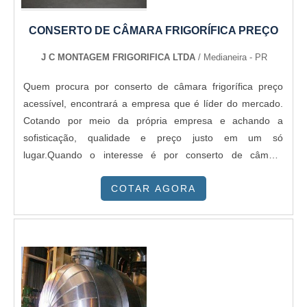
CONSERTO DE CÂMARA FRIGORÍFICA PREÇO
J C MONTAGEM FRIGORIFICA LTDA
/ Medianeira - PR
Quem procura por conserto de câmara frigorífica preço
acessível, encontrará a empresa que é líder do mercado.
Cotando por meio da própria empresa e achando a
sofisticação, qualidade e preço justo em um só
lugar.Quando o interesse é por conserto de câmara
frigorífica preço, com os profissionais da JC Montagem
COTAR AGORA
Frigorífica é possível encontrar ótima qualidade com
comprometimento com os resultados dos
clientes.INFORMAÇÕES RELEVANTES SOBRE
CONSERTO DE CÂMARA FRIGORÍFICA PREÇOHá muitas
maneiras eficientes de demonstrar competência e
excelência em sua área de atuação. A JC Montagem
Frigorífica canaliza sua energia em criar aos parceiros uma