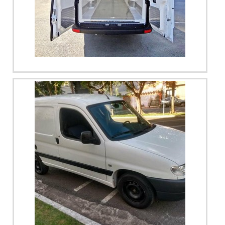
no segmento. Esse tipo de cuidado ajuda a garantir a
qualidade e durabilidade dos materiais, além de evitar
prejuízos com substituições frequentes de produtos que
não cumprem com suas funções adequadamente. Assim, é
possível poupar gastos desnecessários.Existem diversos
Imagem ilustrativa de isolamento térmico para tubos
motivos para a Térmica Montagens ter se tornado
destaque quando pensamos em uma empresa que entrega
confiança e produtos de qualidade. Alguns desses motivos
são: Atendimento personalizado; Profissionais com vasta
experiência na área de atuação; Diversas opções de
pagamento disponíveis; Comprometimento com o
resultado final; Logística planejada para entregas em curto
prazo; Preço justo. GARANTIA E ASSERTIVIDADE NO
SEGMENTONa Térmica Montagens existe o que há de
melhor em telha térmica. Líder em qualidade, a empresa
oferece uma variedade de itens como telha térmica e
painel frigorífico.É uma empresa comprometida com seus
serviços e que preza pela segurança, conquistas