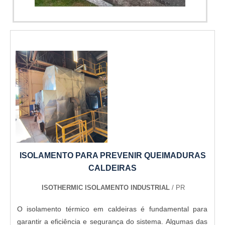
adquiridas porque investiu em uma estrutura que hoje
Imagem ilustrativa de isolamento térmico para tubos
conta com escritório de alta qualidade onde são realizadas
as atividades e sede em localização privilegiada. Tudo isso,
somado a uma equipe multidisciplinar de consultores
associados e profissionais qualificados, comprova sua
essência de trazer o melhor para todos os clientes....
ISOLAMENTO PARA PREVENIR QUEIMADURAS
CALDEIRAS
ISOTHERMIC ISOLAMENTO INDUSTRIAL
/ PR
O isolamento térmico em caldeiras é fundamental para
garantir a eficiência e segurança do sistema. Algumas das