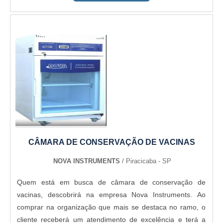
última geração.A MAIOR REFERÊNCIA NO
SEGMENTOApenas na CMC Montagem Industrial existem
as melhores variedades no segmento quando o assunto for
isolamento térmico industrial. São diversas opções de itens
oferecidos, como digestor industrial e congelamento de
tubulação de água.Tudo isso por ser uma empresa
comprometida com seus serviços e uma empresa
responsável, características possíveis pelo fato de a
empresa ter escritório de alta qualidade onde são
realizadas as atividades e equipamentos de última
geração. Tudo isso, somado à performance de uma equipe
CÂMARA DE CONSERVAÇÃO DE VACINAS
multidisciplinar de consultores associados e profissionais
qualificados, comprova sua essência de trazer o melhor
NOVA INSTRUMENTS
/ Piracicaba - SP
para todos os clientes.
Quem está em busca de câmara de conservação de
vacinas, descobrirá na empresa Nova Instruments. Ao
comprar na organização que mais se destaca no ramo, o
cliente receberá um atendimento de excelência e terá a