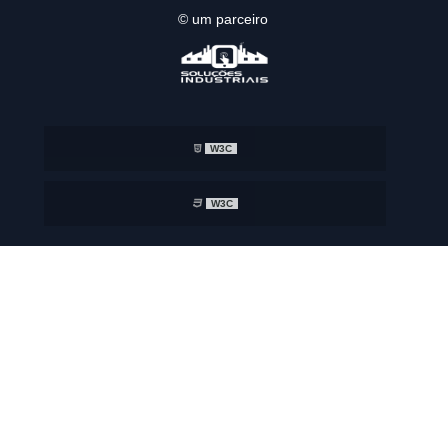
© um parceiro
W3C
W3C