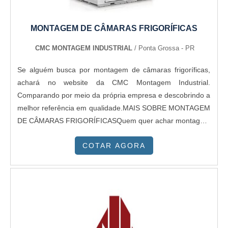
MONTAGEM DE CÂMARAS FRIGORÍFICAS
CMC MONTAGEM INDUSTRIAL
/ Ponta Grossa - PR
Se alguém busca por montagem de câmaras frigoríficas,
achará no website da CMC Montagem Industrial.
Comparando por meio da própria empresa e descobrindo a
melhor referência em qualidade.MAIS SOBRE MONTAGEM
DE CÂMARAS FRIGORÍFICASQuem quer achar montagem
de câmaras frigoríficas em uma companhia que preza pela
COTAR AGORA
segurança, encontra na internet a CMC Montagem
Industrial. É possível encontrar separador de líquido 0º e
alumínio isolamento térmico, focando em tecnologia e
desenvolvimento no que gera resultado ao cliente.Ainda
tratando-se de montagem de câmaras frigoríficas, deve-se
ter a exatidão em orçar com organizações que prezam por
produtos e serviços que tenham ótima qualidade e