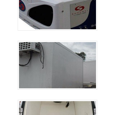
de equipamentos hospitalares. O objetivo é disponibilizar a
tecnologia e desenvolvimento no que gera resultado e
qualidade para os clientes.EFICIÊNCIA E QUALIDADE
COMPROVADANa Nova Instruments as melhores opções
sempre estão à disposição quando se procura soluções
para equipamentos hospitalares. Com foco na experiência
dos clientes, oferece itens variados como freezer para
vacinas e freezer científico com ótima qualidade e
excelente custo-benefício. A empresa conta com um time
de profissionais qualificados para o serviço, além de
investir em equipamentos modernos, que se ajustam a
qualquer necessidade.A Nova Instruments é uma empresa
que tem se destacado da concorrência pela seriedade e
qualidade que comprova sua essência de trazer o melhor
aos clientes no mercado.