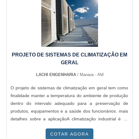
painel frigorífico.É uma empresa comprometida com seus
serviços e que preza pela segurança, conquistas
adquiridas porque investiu em uma estrutura que hoje
conta com escritório de alta qualidade onde são realizadas
as atividades e sede em localização privilegiada. Tudo isso,
somado a uma equipe multidisciplinar de consultores
associados e profissionais qualificados, comprova sua
essência de trazer o melhor para todos os clientes....
PROJETO DE SISTEMAS DE CLIMATIZAÇÃO EM
GERAL
LACHI ENGENHARIA
/ Manaus - AM
O projeto de sistemas de climatização em geral tem como
finalidade manter a temperatura do ambiente de produção
dentro do intervalo adequado para a preservação de
produtos, equipamentos e a saúde dos funcionários. mais
detalhes sobre a aplicaçãoA climatização industrial é de
extrema importância sendo que interfere diretamente na
COTAR AGORA
qualidade do produto e na produtividade da empresa. Além