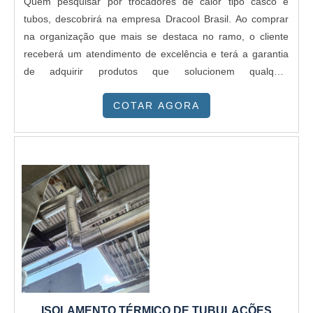
Quem pesquisar por trocadores de calor tipo casco e
tubos, descobrirá na empresa Dracool Brasil. Ao comprar
na organização que mais se destaca no ramo, o cliente
receberá um atendimento de excelência e terá a garantia
de adquirir produtos que solucionem qualquer
demanda.DETALHES SOBRE TROCADORES DE CALOR
COTAR AGORA
TIPO CASCO E TUBOSQuem procura por trocadores de
calor tipo casco e tubos em uma empresa que preza pela
segurança, depara com a Dracool Brasil. Atuando com
gaxetas para trocador de calor e trocador de calor, a
companhia disponibiliza tudo o que há de mais atual no
mercado.Ainda focando em trocadores de calor tipo casco
e tubos, deve-se descartar empresas que não tenham
produtos e serviços com ótima qualidade e precisão,
pequenos detalhes, mas de grande valia para saber a
procedência e seriedade da empresa.É importante lembrar
que o produto deve sempre ser adquirido com companhias
especializadas no segmento. Esse tipo de cuidado ajuda a
ISOLAMENTO TÉRMICO DE TUBULAÇÕES