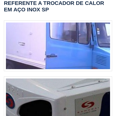
REFERENTE A TROCADOR DE CALOR
experiência, a empresa está apta a desenvolver e
EM AÇO INOX SP
acompanhar projetos desde a etapa de planejamento até
sua conclusão.especialista em Sistemas de ar
condicionadoA LACHI ENGENHARIA LTDA é uma empresa
especializada em sistemas de ar condicionado de grande
porte, tendo como objetivo o conforto ambiental no que se
refere à temperatura e a qualidade do ar. A empresa busca
sempre a premissa do melhor custo benefício para o
cliente, sempre comprometida com os prazos e a qualidade
dos serviços que prestamos. Solicite já um orçamento!.