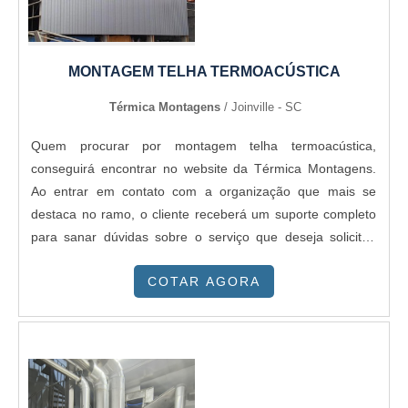
seus serviços, padrões possíveis por contar com escritório
de alta qualidade onde são realizadas as atividades e
logística planejada para entregas em curto prazo.Tudo
MONTAGEM TELHA TERMOACÚSTICA
isso, unido a um time de equipe multidisciplinar de
consultores associados e profissionais qualificados,
Térmica Montagens
/ Joinville - SC
comprova sua essência de trazer o melhor para todos os
clientes.
Quem procurar por montagem telha termoacústica,
conseguirá encontrar no website da Térmica Montagens.
Ao entrar em contato com a organização que mais se
destaca no ramo, o cliente receberá um suporte completo
para sanar dúvidas sobre o serviço que deseja solicitar.
Quando o tema é montagem telha termoacústica, com a
COTAR AGORA
Térmica Montagens o cliente obterá assertividade e
soluções para diversos tipos de projetos.MAIS SOBRE
MONTAGEM TELHA TERMOACÚSTICAA Térmica
Montagens canaliza seus recursos em criar para cada
cliente uma estrutura com escritório de alta qualidade onde
são realizadas as atividades e equipamentos de última