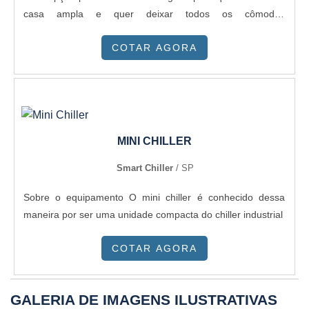
casa ampla e quer deixar todos os cômodos
agradáveis.mais informações sobre os modelosExistem
COTAR AGORA
muitos tipos diferentes de sistemas de ar condicionado
disponíveis hoje, e cada um apresenta seu próprio conjunto
de características positivas. Cada modelo se adequa à
diferentes necessidades, sendo estes:Split
tradicional;Sistemas VRF;Split Inverter;Ar-condicionado
portátil;Ar-condicionado de janela;Etc.Este projeto é a base
MINI CHILLER
para que o sistema proporcione simultaneamente conforto
Smart Chiller
/ SP
térmico, eficiência energética e economia. Entretanto, a
correta instalação e seu uso e manutenção apropriados
Sobre o equipamento O mini chiller é conhecido dessa
também têm importância fundamental para manter o
maneira por ser uma unidade compacta do chiller industrial
desempenho dos equipamentos.Com o objetivo de
oferecer serviços exclusivos e com alto padrão de
COTAR AGORA
excelência, a Lachi Engenharia foca em entendimento
personalizado e tecnologia, propiciando aos clientes um
serviço de qualidade e com ótimo custo-benefício. Com
GALERIA DE IMAGENS ILUSTRATIVAS
uma equipe formada por profissionais com ampla