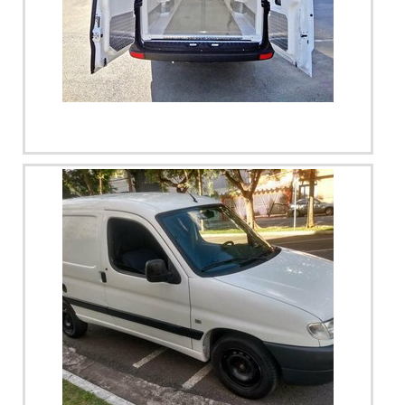
no segmento. Esse tipo de cuidado ajuda a garantir a
qualidade e durabilidade dos materiais, além de evitar
prejuízos com substituições frequentes de produtos que
não cumprem com suas funções adequadamente. Assim, é
possível poupar gastos desnecessários.Existem diversos
Imagem ilustrativa de Trocador de calor em aço inox
motivos para a Térmica Montagens ter se tornado
sp
destaque quando pensamos em uma empresa que entrega
confiança e produtos de qualidade. Alguns desses motivos
são: Atendimento personalizado; Profissionais com vasta
experiência na área de atuação; Diversas opções de
pagamento disponíveis; Comprometimento com o
resultado final; Logística planejada para entregas em curto
prazo; Preço justo. GARANTIA E ASSERTIVIDADE NO
SEGMENTONa Térmica Montagens existe o que há de
melhor em telha térmica. Líder em qualidade, a empresa
oferece uma variedade de itens como telha térmica e
painel frigorífico.É uma empresa comprometida com seus
serviços e que preza pela segurança, conquistas