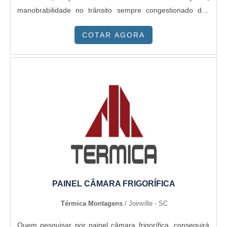
manobrabilidade no trânsito sempre congestionado das
maiores cidades. Para que possa ser utilizado com
COTAR AGORA
produtos que necessitam de um espaço podendo ser
resfriado, refrigerado ou congelado, tem se buscado cada
vez mais o...
PAINEL CÂMARA FRIGORÍFICA
Térmica Montagens
/ Joinville - SC
Quem pesquisar por painel câmara frigorífica, conseguirá