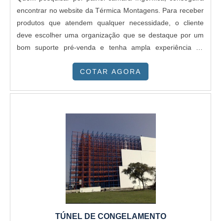
encontrar no website da Térmica Montagens. Para receber
produtos que atendem qualquer necessidade, o cliente
deve escolher uma organização que se destaque por um
bom suporte pré-venda e tenha ampla experiência no
ramo.OUTRAS INFORMAÇÕES SOBRE PAINEL C MARA
COTAR AGORA
FRIGORÍFICAQuem busca por painel câmara frigorífica em
uma empresa altamente qualificada, encontra na Térmica
Montagens. A companhia atua com telha térmica e painel
frigorífico, oferecendo sempre a melhor opção para o
cliente final.Discorrendo ainda sobre painel câmara
frigorífica, sempre deve-se buscar uma empresa que tenha
produtos e serviços com ótima qualidade e proteção,
detalhes que passam despercebidos em outras
companhias e podem gerar prejuízos futuros para os
clientes.É importante lembrar que o produto deve sempre
ser adquirido com companhias especializadas no
segmento. Esse tipo de cuidado ajuda a garantir a
TÚNEL DE CONGELAMENTO
qualidade e durabilidade dos materiais, além de evitar