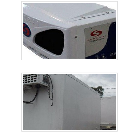
serviços contratados; Trabalhadores de alta qualidade;
Escritório de alta qualidade onde são realizadas as
atividades; Mão de obra especializada; Equipamentos de
última geração. A MAIOR REFERÊNCIA NO
SEGMENTONa Refrigeração Norte Sul sempre tem a
solução mais buscada na área de empresa manutenção ar
condicionado. São opções variadas que a empresa
oferece, como instalação e manutenção em aparelhos
frigoríficos e conserto.É reconhecida por ser comprometida
com os serviços e altamente qualificada, conquistas
adquiridas porque investiu em uma estrutura que hoje
conta com escritório de alta qualidade onde são realizadas
as atividades e equipamentos de última geração. Tudo
isso, unido a um time de colaboradores proativos e
especialistas certificados, comprova sua essência de trazer
o melhor para todos os clientes.Aproveite a visita para
acessar o nosso site e saber mais sobre a empresa,
nossos serviços e produtos. Se preferir, entre em contato