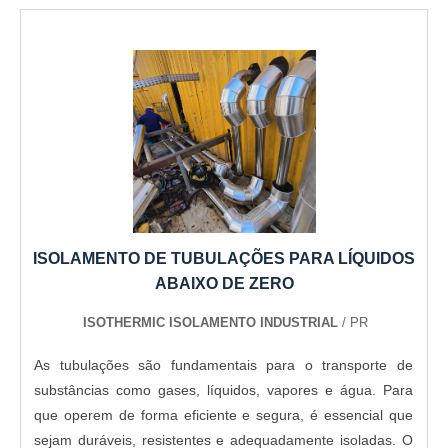
oferece uma variedade de itens como telha térmica e
painel frigorífico.É uma empresa comprometida com seus
serviços e que preza pela segurança, conquistas
adquiridas porque investiu em uma estrutura que hoje
conta com escritório de alta qualidade onde são realizadas
as atividades e sede em localização privilegiada. Tudo isso,
somado a uma equipe multidisciplinar de consultores
associados e profissionais qualificados, comprova sua
essência de trazer o melhor para todos os clientes....
ISOLAMENTO DE TUBULAÇÕES PARA LÍQUIDOS
ABAIXO DE ZERO
ISOTHERMIC ISOLAMENTO INDUSTRIAL
/ PR
As tubulações são fundamentais para o transporte de
substâncias como gases, líquidos, vapores e água. Para
que operem de forma eficiente e segura, é essencial que
sejam duráveis, resistentes e adequadamente isoladas. O