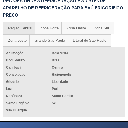
REGIÕES ONDE A REFRIGERAÇÃO E AR ATENDE
APARELHO DE REFRIGERAÇÃO PARA BAÚ FRIGORIFICO
PREÇO:
Região Central
Zona Norte
Zona Oeste
Zona Sul
Zona Leste
Grande São Paulo
Litoral de São Paulo
Aclimação
Bela Vista
Bom Retiro
Brás
Cambuci
Centro
Consolação
Higienópolis
Glicério
Liberdade
Luz
Pari
República
Santa Cecília
Santa Efigênia
Sé
Vila Buarque