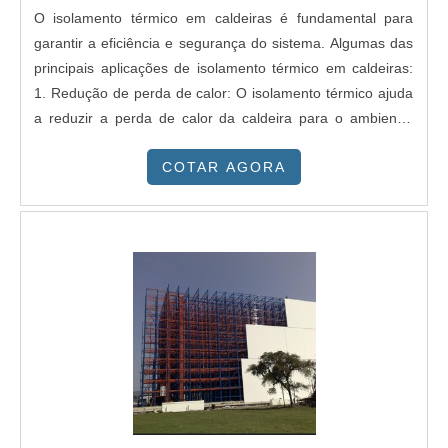
O isolamento térmico em caldeiras é fundamental para
garantir a eficiência e segurança do sistema. Algumas das
principais aplicações de isolamento térmico em caldeiras:
1. Redução de perda de calor: O isolamento térmico ajuda
a reduzir a perda de calor da caldeira para o ambiente,
economizando energia e melhorando a eficiência do
COTAR AGORA
sistema. 2. Aumento da eficiência: Ao reduzir a perda de
calor, o isolamento térmico ajuda a aumentar a eficiência
da caldeira, permitindo que ela produza mais vapor com
menos combustível. 3. Proteção contra queimaduras: O
isolamento térmico ajuda a proteger os operadores contra
queimaduras causadas pelo contato com superfícies
quentes da caldeira. 4. Redução do risco de incêndio: O
isolamento térmico pode ajudar a reduzir o risco de
incêndio ao manter a temperatura da superfície da caldeira
abaixo do ponto de ignição de materiais próximos. 5.
Extensão da vida útil: O isolamento térmico pode ajudar a
estender a vida útil da caldeira ao reduzir a exposição a