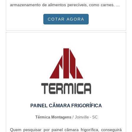
armazenamento de alimentos perecíveis, como carnes. OS
PRINCIPAIS BENEFÍCIOS DO EQUIPAMENTOClassificado
COTAR AGORA
como um tipo de trocador de calor industrial, o forçador
destinado para aplicações em câmaras frias se
caracteriza...
PAINEL CÂMARA FRIGORÍFICA
Térmica Montagens
/ Joinville - SC
Quem pesquisar por painel câmara frigorífica, conseguirá