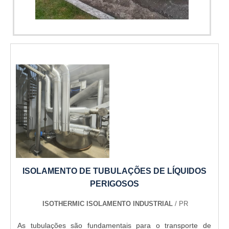
profissionais competentes e em equipamentos inovadores.
A Térmica Montagens é uma empresa que tem despontado
Imagem ilustrativa de Forçador de ar para camara fria
no mercado pela seriedade e qualidade que garante a
melhor experiência para parceiros novos e antigos....
ISOLAMENTO DE TUBULAÇÕES DE LÍQUIDOS
PERIGOSOS
ISOTHERMIC ISOLAMENTO INDUSTRIAL
/ PR
As tubulações são fundamentais para o transporte de