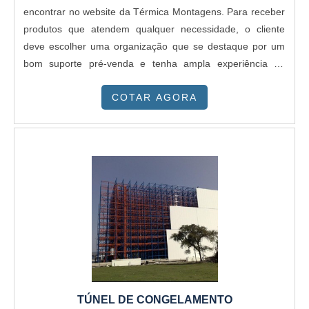
encontrar no website da Térmica Montagens. Para receber
produtos que atendem qualquer necessidade, o cliente
deve escolher uma organização que se destaque por um
bom suporte pré-venda e tenha ampla experiência no
ramo.OUTRAS INFORMAÇÕES SOBRE PAINEL C MARA
COTAR AGORA
FRIGORÍFICAQuem busca por painel câmara frigorífica em
uma empresa altamente qualificada, encontra na Térmica
Montagens. A companhia atua com telha térmica e painel
frigorífico, oferecendo sempre a melhor opção para o
cliente final.Discorrendo ainda sobre painel câmara
frigorífica, sempre deve-se buscar uma empresa que tenha
produtos e serviços com ótima qualidade e proteção,
detalhes que passam despercebidos em outras
companhias e podem gerar prejuízos futuros para os
clientes.É importante lembrar que o produto deve sempre
ser adquirido com companhias especializadas no
segmento. Esse tipo de cuidado ajuda a garantir a
TÚNEL DE CONGELAMENTO
qualidade e durabilidade dos materiais, além de evitar