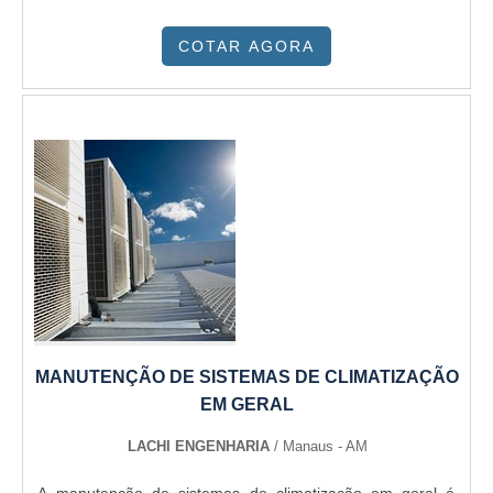
manutenções industriais. O objetivo é garantir sempre a
COTAR AGORA
qualidade final para fidelização do cliente com parcerias
duradouras.GARANTIA E ASSERTIVIDADE NO
SEGMENTOSomente na Dracool Brasil é possível
encontrar o que há de melhor em manutenções industriais.
Prezando pelo que há de mais moderno, traz inovações e
variedades em condensador evaporativo industrial e juntas
de vedação em ptfe com ótima qualidade e excelente
custo-benefício.Para tal sucesso, a empresa investiu em
profissionais competentes e em equipamentos inovadores.
A Dracool Brasil é uma empresa que tem sido preferência
no segmento por toda seriedade e qualidade, o que
garante a melhor experiência de todos os clientes.
MANUTENÇÃO DE SISTEMAS DE CLIMATIZAÇÃO
EM GERAL
LACHI ENGENHARIA
/ Manaus - AM