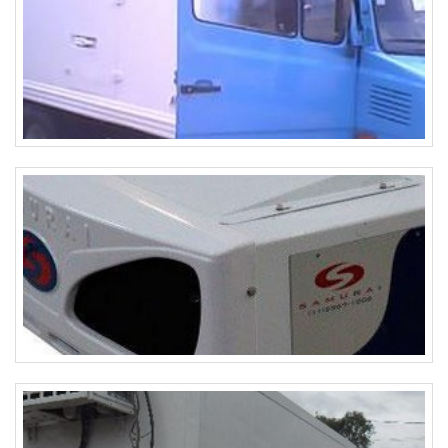
durabilidade e vida útil. A Via Equipamentos é uma
empresa reconhecida no mercado pela qualidade e
confiabilidade de seus produtos. Com mais de 10 anos de
experiência, a empresa oferece soluções completas em
refrigeração, climatização e ventilação, sempre com o
compromisso de atender às necessidades de seus clientes.
Não perca mais tempo e adquira agora mesmo o
refrigeração chiller da Via Equipamentos. Com um produto
de qualidade e confiança, você terá a garantia de um
investimento seguro e eficiente para o seu negócio.