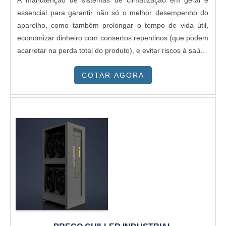
A manutenção de sistemas de climatização em geral é
essencial para garantir não só o melhor desempenho do
aparelho, como também prolongar o tempo de vida útil,
economizar dinheiro com consertos repentinos (que podem
acarretar na perda total do produto), e evitar riscos à saúde
das pessoas envolvidas.mais informações sobre o serviçoO
COTAR AGORA
ar condicionado é o responsável pelo sistema de
climatização de ambientes amplos; com expressiva
capacidade de refrigeração. E, como dito anteriormente, a
manutenção é o que vai manter todos estes elementos
funcionando com eficiência. Sendo assim, a empresa
responsável será capaz de fazer a:Avaliação do
desempenho do sistema;Limpeza e remoção de poeira e
outras partículas que estejam no sistema;Substituição de
peças;Verificação da rede elétrica;Verificação de ruídos e
vibrações;Averiguação dos sistemas de proteção.Com o
objetivo de oferecer serviços exclusivos e com alto padrão
de excelência, a Lachi Engenharia foca em entendimento