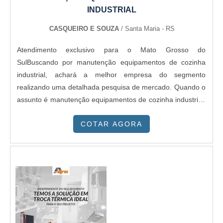
INDUSTRIAL
CASQUEIRO E SOUZA
/ Santa Maria - RS
Atendimento exclusivo para o Mato Grosso do
SulBuscando por manutenção equipamentos de cozinha
industrial, achará a melhor empresa do segmento
realizando uma detalhada pesquisa de mercado. Quando o
assunto é manutenção equipamentos de cozinha industrial,
com a Casqueiro e Souza obterá excelente custo-benefício
COTAR AGORA
com assessoria técnica especializada.DETALHES SOBRE A
MANUTENÇÃO EQUIPAMENTOS DE COZINHA
INDUSTRIALHá muitas maneiras eficientes de demonstrar
competência e excelência em sua área de atuação. A
Casqueiro e Souza foca sua energia em criar aos parceiros
uma estrutura com: Escritório de alta qualidade; Projetos
bem estruturados; Excelente custo-benefício.Sem perder o
foco em manutenção equipamentos de cozinha industrial, é