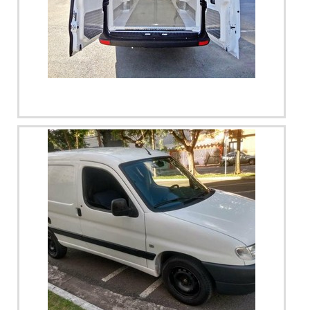
no segmento. Esse tipo de cuidado ajuda a garantir a
qualidade e durabilidade dos materiais, além de evitar
prejuízos com substituições frequentes de produtos que
não cumprem com suas funções adequadamente. Assim, é
possível poupar gastos desnecessários.Existem diversos
Imagem ilustrativa de Fábrica de trocadores de calor
motivos para a Térmica Montagens ter se tornado
sp
destaque quando pensamos em uma empresa que entrega
confiança e produtos de qualidade. Alguns desses motivos
são: Atendimento personalizado; Profissionais com vasta
experiência na área de atuação; Diversas opções de
pagamento disponíveis; Comprometimento com o
resultado final; Logística planejada para entregas em curto
prazo; Preço justo. GARANTIA E ASSERTIVIDADE NO
SEGMENTONa Térmica Montagens existe o que há de
melhor em telha térmica. Líder em qualidade, a empresa
oferece uma variedade de itens como telha térmica e
painel frigorífico.É uma empresa comprometida com seus
serviços e que preza pela segurança, conquistas