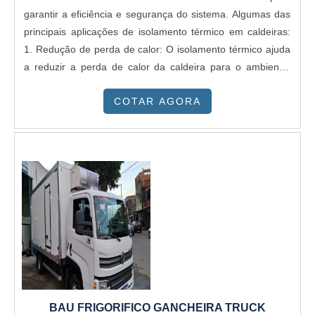
garantir a eficiência e segurança do sistema. Algumas das
principais aplicações de isolamento térmico em caldeiras:
1. Redução de perda de calor: O isolamento térmico ajuda
a reduzir a perda de calor da caldeira para o ambiente,
economizando energia e melhorando a eficiência do
COTAR AGORA
sistema. 2. Aumento da eficiência: Ao reduzir a perda de
calor, o isolamento térmico ajuda a aumentar a eficiência
da caldeira, permitindo que ela produza mais vapor com
menos combustível. 3. Proteção contra queimaduras: O
isolamento térmico ajuda a proteger os operadores contra
queimaduras causadas pelo contato com superfícies
quentes da caldeira. 4. Redução do risco de incêndio: O
isolamento térmico pode ajudar a reduzir o risco de
incêndio ao manter a temperatura da superfície da caldeira
abaixo do ponto de ignição de materiais próximos. 5.
Extensão da vida útil: O isolamento térmico pode ajudar a
estender a vida útil da caldeira ao reduzir a exposição a
BAU FRIGORIFICO GANCHEIRA TRUCK
temperaturas extremas e ao prevenir a corrosão. Algumas