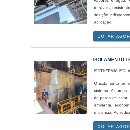
vapores e água. 
duráveis, resisten
solução indispensá
aplicação.
COTAR AGO
ISOLAMENTO T
ISOTHERMIC ISOL
O isolamento térmi
sistema. Algumas das
de perda de calor:
ambiente, econom
eficiência: Ao redu
caldeira, permitin
COTAR AGO
queimaduras: O is