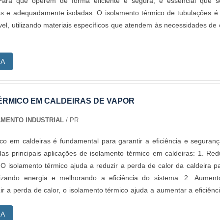
Para que operem de forma eficiente e segura, é essencial que s
tes e adequadamente isoladas. O isolamento térmico de tubulações 
vel, utilizando materiais específicos que atendem às necessidades de
RA
ÉRMICO EM CALDEIRAS DE VAPOR
AMENTO INDUSTRIAL
/ PR
co em caldeiras é fundamental para garantir a eficiência e seguran
 principais aplicações de isolamento térmico em caldeiras: 1. Redução
 O isolamento térmico ajuda a reduzir a perda de calor da caldeira p
izando energia e melhorando a eficiência do sistema. 2. Aument
zir a perda de calor, o isolamento térmico ajuda a aumentar a eficiênc
do que ela produza mais vapor com menos combustível. 3. Proteção c
RA
olamento térmico ajuda a proteger os operadores contra queimad