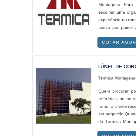
Montagens. Para 
escolher uma orga
experiência no 
busca por painel 
Térmica Montagens
COTAR AGO
sempre a melhor opç
sempre deve-se bu
proteção, detalh
prejuízos futuros
TÚNEL DE CO
adquirido com comp
Térmica Montagen
a qualidade e dur
frequentes de pr
Quem procurar po
possível poupar g
referência no mer
ter se tornado d
ramo, o cliente re
produtos de qualid
ser adquirido.Quan
com vasta experiê
da Térmica Montag
Comprometimento co
projetos.MAIS 
Preço justo. Q