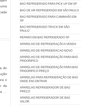
ejam
BAÚ REFRIGERADO PARA PICK UP EM SP
é uma
BAÚ DE HR REFRIGERADO EM SÃO PAULO
 cada
BAÚ REFRIGERADO PARA CAMINHÃO EM
SP
BAÚ REFRIGERADO TRUCK EM SÃO
PAULO
REPARO EM BAÚ REFRIGERADO SP
APARELHO DE REFRIGERAÇÃO A VENDA
APARELHO DE REFRIGERACAO NOVO
APARELHO DE REFRIGERAÇÃO PARA BAÚ
FRIGORIFICO
APARELHO DE REFRIGERAÇÃO PARA BAÚ
ça do
FRIGORIFICO PREÇO
APARELHO PARA REFRIGERAÇÃO DE BAÚ
ara o
ONDE ENCONTRAR
o da
APARELHO REFRIGERADOR DE BAÚ
ia da
PREÇO
ontra
APARELHO REFRIGERADOR DE BAÚ
VALOR
uras