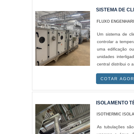
SISTEMA DE C
FLUXO ENGENHAR
Um sistema de cli
controlar a temper
uma edificação ou
unidades interliga
central distribui 
uma climatização u
COTAR AGO
ISOLAMENTO T
ISOTHERMIC ISOL
As tubulações são