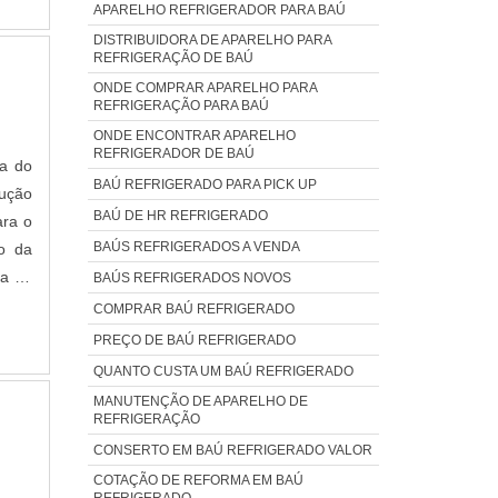
APARELHO REFRIGERADOR PARA BAÚ
ndio:
DISTRIBUIDORA DE APARELHO PARA
ra da
REFRIGERAÇÃO DE BAÚ
 vida
ONDE COMPRAR APARELHO PARA
sição
REFRIGERAÇÃO PARA BAÚ
ONDE ENCONTRAR APARELHO
REFRIGERADOR DE BAÚ
ça do
po da
BAÚ REFRIGERADO PARA PICK UP
er os
BAÚ DE HR REFRIGERADO
ara o
da de
BAÚS REFRIGERADOS A VENDA
o da
co em
ia da
BAÚS REFRIGERADOS NOVOS
ontra
COMPRAR BAÚ REFRIGERADO
uras
PREÇO DE BAÚ REFRIGERADO
ndio:
QUANTO CUSTA UM BAÚ REFRIGERADO
ra da
MANUTENÇÃO DE APARELHO DE
 vida
REFRIGERAÇÃO
sição
CONSERTO EM BAÚ REFRIGERADO VALOR
COTAÇÃO DE REFORMA EM BAÚ
REFRIGERADO