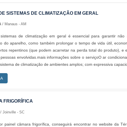
E SISTEMAS DE CLIMATIZAÇÃO EM GERAL
A
/ Manaus - AM
istemas de climatização em geral é essencial para garantir não
 do aparelho, como também prolongar o tempo de vida útil, econo
rtos repentinos (que podem acarretar na perda total do produto), e e
 pessoas envolvidas.mais informações sobre o serviçoO ar condicion
 sistema de climatização de ambientes amplos; com expressiva capacid
RA
 FRIGORÍFICA
s
/ Joinville - SC
 painel câmara frigorífica, conseguirá encontrar no website da Té