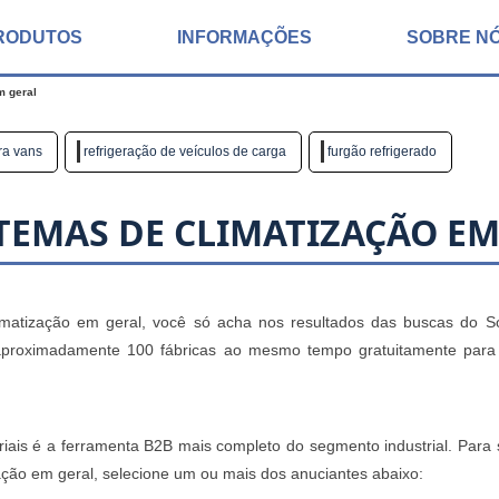
RODUTOS
INFORMAÇÕES
SOBRE N
m geral
ra vans
refrigeração de veículos de carga
furgão refrigerado
TEMAS DE CLIMATIZAÇÃO EM
matização em geral, você só acha nos resultados das buscas do S
m aproximadamente 100 fábricas ao mesmo tempo gratuitamente para
iais é a ferramenta B2B mais completo do segmento industrial. Para so
ção em geral, selecione um ou mais dos anuciantes abaixo: