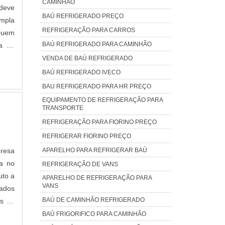
CAMINHÃO
deve
BAÚ REFRIGERADO PREÇO
mpla
REFRIGERAÇÃO PARA CARROS
Quem
BAÚ REFRIGERADO PARA CAMINHÃO
ra na
cendo
VENDA DE BAÚ REFRIGERADO
fica,
BAÚ REFRIGERADO IVECO
ade e
BAU REFRIGERADO PARA HR PREÇO
erar
EQUIPAMENTO DE REFRIGERAÇÃO PARA
e ser
TRANSPORTE
antir
REFRIGERAÇÃO PARA FIORINO PREÇO
ições
REFRIGERAR FIORINO PREÇO
m, é
APARELHO PARA REFRIGERAR BAÚ
resa
agens
ca no
REFRIGERAÇÃO DE VANS
ça e
uto a
APARELHO DE REFRIGERAÇÃO PARA
onais
VANS
zados
eis;
BAÚ DE CAMINHÃO REFRIGERADO
os de
razo;
NTOA
BAÚ FRIGORIFICO PARA CAMINHÃO
mica