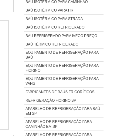
a com
BAÚ ISOTÉRMICO PARA CAMINHÃO
 para
 para
BAÚ ISOTÉRMICO PARA HR
es e
usto-
BAÚ ISOTÉRMICO PARA STRADA
 uma
cia,
BAÚ ISOTÉRMICO REFRIGERADO
to de
ência
os de
BAU REFRIGERADO PARA IVECO PREÇO
ado;
tores
BAÚ TÉRMICO REFRIGERADO
a da
nta a
EQUIPAMENTO DE REFRIGERAÇÃO PARA
eção,
BAÚ
turos
EQUIPAMENTO DE REFRIGERAÇÃO PARA
a com
FIORINO
 mais
EQUIPAMENTO DE REFRIGERAÇÃO PARA
VANS
A NO
emas
FABRICANTES DE BAÚS FRIGORÍFICOS
chada
REFRIGERAÇÃO FIORINO SP
iu em
APARELHO DE REFRIGERAÇÃO PARA BAÚ
EM SP
 uma
APARELHO DE REFRIGERAÇÃO PARA
elhor
CAMINHÃO EM SP
APARELHO DE REFRIGERAÇÃO PARA