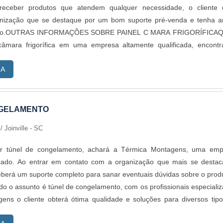
receber produtos que atendem qualquer necessidade, o cliente 
nização que se destaque por um bom suporte pré-venda e tenha a
ramo.OUTRAS INFORMAÇÕES SOBRE PAINEL C MARA FRIGORÍFICA
câmara frigorífica em uma empresa altamente qualificada, encont
. A companhia atua com telha térmica e painel frigorífico, ofere
RA
ão para o cliente final.Discorrendo ainda sobre painel câmara frigorí
scar uma empresa que tenha produtos e serviços com ótima qualid
es que passam despercebidos em outras companhias e podem g
 para os clientes.É importante lembrar que o produto deve sempr
NGELAMENTO
anhias especializadas no segmento. Esse tipo de cuidado ajuda a gar
s
/ Joinville - SC
abilidade dos materiais, além de evitar prejuízos com substitu
odutos que não cumprem com suas funções adequadamente. Assi
r túnel de congelamento, achará a Térmica Montagens, uma emp
astos desnecessários.Existem diversos motivos para a Térmica Mont
cado. Ao entrar em contato com a organização que mais se desta
estaque quando pensamos em uma empresa que entrega confian
ceberá um suporte completo para sanar eventuais dúvidas sobre o prod
ade. Alguns desses motivos são: Atendimento personalizado; Profissi
do o assunto é túnel de congelamento, com os profissionais especiali
ncia na área de atuação; Diversas opções de pagamento disponív
ens o cliente obterá ótima qualidade e soluções para diversos tip
m o resultado final; Logística planejada para entregas em curto p
INFORMAÇÕES INTERESSANTES SOBRE TÚNEL DE CONGELAME
UALIDADES E PONTOS FORTES DA EMPRESASomente na Tér