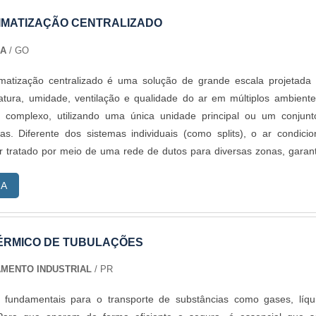
LIMATIZAÇÃO CENTRALIZADO
IA
/ GO
matização centralizado é uma solução de grande escala projetada
atura, umidade, ventilação e qualidade do ar em múltiplos ambient
 complexo, utilizando uma única unidade principal ou um conjun
das. Diferente dos sistemas individuais (como splits), o ar condici
o ar tratado por meio de uma rede de dutos para diversas zonas, garan
niforme e eficiente em grandes espaços.
RA
ÉRMICO DE TUBULAÇÕES
AMENTO INDUSTRIAL
/ PR
 fundamentais para o transporte de substâncias como gases, líqu