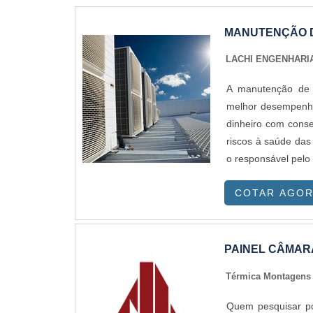
MANUTENÇÃO D
LACHI ENGENHARI
A manutenção de s
melhor desempenho
dinheiro com conse
riscos à saúde das
o responsável pelo
COTAR AGO
PAINEL CÂMARA
Térmica Montagen
Quem pesquisar por