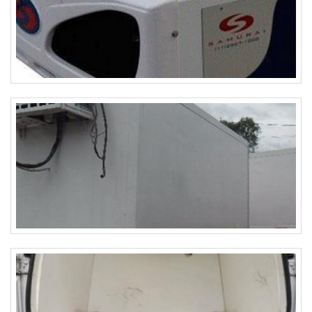
Prezando pelo que há de mais moderno, traz inovações e
variedades em montagem de câmaras frigoríficas e
instalação de portas frigoríficas.Tudo isso por ser
comprometida com os serviços e altamente qualificada,
características possíveis pelo fato de a empresa ter
escritório de alta qualidade onde são realizadas as
atividades e estrutura suficiente para atender todas as
demandas. Tudo isso, somado a uma equipe com
colaboradores proativos e especialistas dedicados, fecha
todo o ciclo de entrega com excelência para toda a carteira
de clientes.Aproveite a visita para acessar o nosso site e
saber mais sobre a empresa, nossos serviços e produtos.
Se preferir, entre em contato com um dos nossos
consultores e solicite um orçamento!