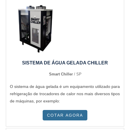
comprometida com seus serviços, padrões alcançados por
possuir escritório de alta qualidade onde são realizadas as
atividades e equipamentos de última geração. Todos esses
fatores, agregados a uma equipe multidisciplinar de
consultores associados e profissionais qualificados,
garantem a melhor experiência para os clientes....
SISTEMA DE ÁGUA GELADA CHILLER
Smart Chiller
/ SP
O sistema de água gelada é um equipamento utilizado para
refrigeração de trocadores de calor nos mais diversos tipos
de máquinas, por exemplo:
COTAR AGORA