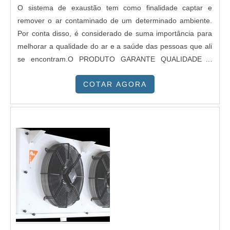
O sistema de exaustão tem como finalidade captar e
remover o ar contaminado de um determinado ambiente.
Por conta disso, é considerado de suma importância para
melhorar a qualidade do ar e a saúde das pessoas que ali
se encontram.O PRODUTO GARANTE QUALIDADE E
SAÚDEEste sistema é uma solução de ótima qualidade e
COTAR AGORA
excelente custo-benefício, visto que, ao ser instalado por
uma empresa de confiança composta por uma equipe
profissional, irá garantir um ar livre de impurezas e de
agentes contaminadores/tóxicos, tais
como:Poeira;Bactérias;Fungos;Agentes
químicos;Etc.Sendo assim, esse sistema evita a
disseminação de doenças e mantém a qualidade de vida e
o bem-estar de todos os colaboradores dentro do
ambiente, além de preservar equipamentos e maquinários,
diminuindo a temperatura de motores e isolando cabines
elétricas de produtos inflamáveis.Com o objetivo de
oferecer serviços exclusivos e com alto padrão de