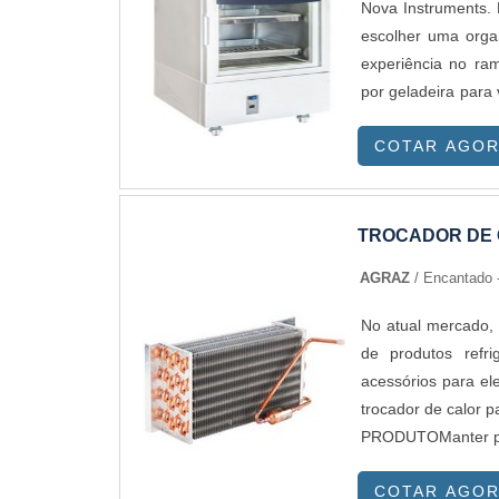
os clientes....
Nova Instruments. 
escolher uma orga
experiência no r
por geladeira para
companhia trabalha
COTAR AGO
no mercado para ca
empresa, a mesma 
custo-benefício,
seriedade da empr
TROCADOR DE 
companhias especia
AGRAZ
/ Encantado 
durabilidade dos ma
que não cumprem 
No atual mercado,
desnecessários.Ex
de produtos ref
quando pensamos e
acessórios para el
desses motivos sã
trocador de calor
experiência na á
PRODUTOManter pro
resultado final; Lo
de um equipamento
de última gera
COTAR AGO
acessórios eficien