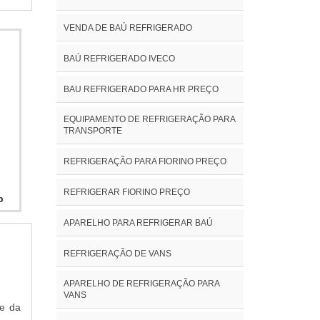
ontos
iu em
cro,
VENDA DE BAÚ REFRIGERADO
 uma
e ser
elhor
antir
BAÚ REFRIGERADO IVECO
ições
BAU REFRIGERADO PARA HR PREÇO
m, é
agens
EQUIPAMENTO DE REFRIGERAÇÃO PARA
ça e
TRANSPORTE
onais
REFRIGERAÇÃO PARA FIORINO PREÇO
eis;
razo;
REFRIGERAR FIORINO PREÇO
te o
p
de de
APARELHO PARA REFRIGERAR BAÚ
viços
 hoje
REFRIGERAÇÃO DE VANS
e em
APARELHO DE REFRIGERAÇÃO PARA
tores
VANS
todos
te da