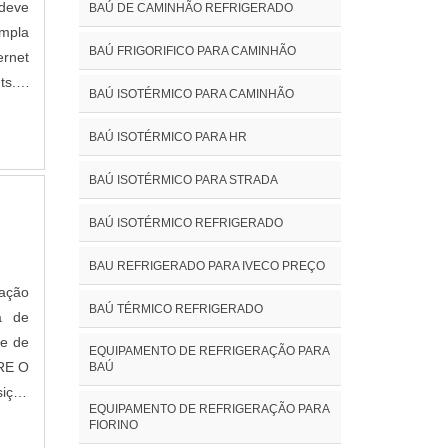
 deve
BAÚ DE CAMINHÃO REFRIGERADO
mpla
BAÚ FRIGORIFICO PARA CAMINHÃO
rnet
ts. A
BAÚ ISOTÉRMICO PARA CAMINHÃO
elhor
ia da
BAÚ ISOTÉRMICO PARA HR
lente
BAÚ ISOTÉRMICO PARA STRADA
ia e
o com
BAÚ ISOTÉRMICO REFRIGERADO
ade e
dutos
BAU REFRIGERADO PARA IVECO PREÇO
stos
vação
taque
BAÚ TÉRMICO REFRIGERADO
a de
lguns
te de
EQUIPAMENTO DE REFRIGERAÇÃO PARA
vasta
BRE O
BAÚ
om o
sição
entos
EQUIPAMENTO DE REFRIGERAÇÃO PARA
e com
FIORINO
Nova
inado