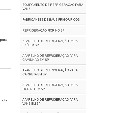
presa
dos e
EQUIPAMENTO DE REFRIGERAÇÃO PARA
r uma
VANS
ução,
s por
o. Em
FABRICANTES DE BAÚS FRIGORÍFICOS
ampla
mica,
uipe
ios e
REFRIGERAÇÃO FIORINO SP
a com
-coat
 para
APARELHO DE REFRIGERAÇÃO PARA
mais
BAÚ EM SP
e os
entre
APARELHO DE REFRIGERAÇÃO PARA
CAMINHÃO EM SP
resa
 foco
APARELHO DE REFRIGERAÇÃO PARA
com a
CARRETA EM SP
o!.
APARELHO DE REFRIGERAÇÃO PARA
FIORINO EM SP
APARELHO DE REFRIGERAÇÃO PARA
 alta
VANS EM SP