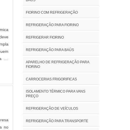
FIORINO COM REFRIGERAÇÃO
REFRIGERAÇÃO PARA FIORINO
rmica
deve
REFRIGERAR FIORINO
mpla
REFRIGERAÇÃO PARA BAÚS
Quem
ra na
APARELHO DE REFRIGERAÇÃO PARA
cendo
FIORINO
fica,
CARROCERIAS FRIGORIFICAS
ade e
erar
ISOLAMENTO TÉRMICO PARA VANS
e ser
PREÇO
antir
REFRIGERAÇÃO DE VEÍCULOS
ições
m, é
resa
REFRIGERAÇÃO PARA TRANSPORTE
agens
ca no