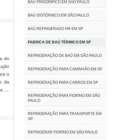
BAÚ FRIGORÍFICO EM SÃO PAULO
BAÚ ISOTÉRMICO EM SÃO PAULO
BAÚ REFRIGERADO HR EM SP
FABRICA DE BAÚ TÉRMICO EM SP
REFRIGERAÇÃO DE BAÚ EM SÃO PAULO
ça do
REFRIGERAÇÃO PARA CAMINHÃO EM SP
ara o
o da
REFRIGERAÇÃO PARA CARROS EM SP
ia da
REFRIGERAÇÃO PARA FIORINO EM SÃO
ontra
PAULO
uras
ndio:
REFRIGERAÇÃO PARA TRANSPORTE EM
SP
ra da
 vida
REFRIGERAR FIORINO EM SÃO PAULO
sição