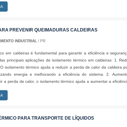
RA
ARA PREVENIR QUEIMADURAS CALDEIRAS
AMENTO INDUSTRIAL
/ PR
co em caldeiras é fundamental para garantir a eficiência e seguran
 principais aplicações de isolamento térmico em caldeiras: 1. Redução
 O isolamento térmico ajuda a reduzir a perda de calor da caldeira p
izando energia e melhorando a eficiência do sistema. 2. Aument
zir a perda de calor, o isolamento térmico ajuda a aumentar a eficiênc
do que ela produza mais vapor com menos combustível. 3. Proteção c
RA
olamento térmico ajuda a proteger os operadores contra queimad
ato com superfícies quentes da caldeira. 4. Redução do risco de incê
co pode ajudar a reduzir o risco de incêndio ao manter a temperatu
eira abaixo do ponto de ignição de materiais próximos. 5. Extensão da
ÉRMICO PARA TRANSPORTE DE LÍQUIDOS
térmico pode ajudar a estender a vida útil da caldeira ao reduzir a expo