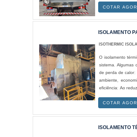
COTAR AGO
ISOLAMENTO P
ISOTHERMIC ISOL
O isolamento térmi
sistema. Algumas das
de perda de calor:
ambiente, econom
eficiência: Ao redu
caldeira, permitin
COTAR AGO
queimaduras: O is
causadas pelo cont
O isolamento térmi
superfície da cald
ISOLAMENTO T
útil: O isolamento 