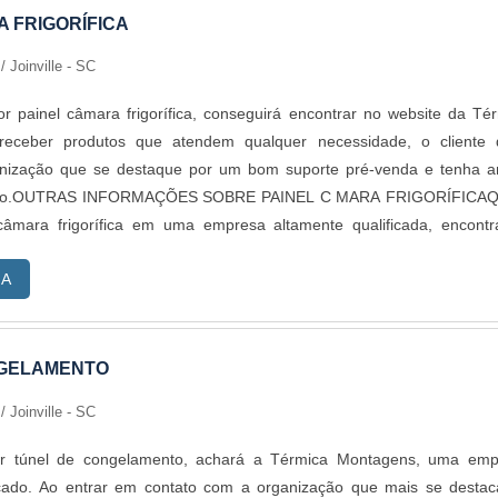
 FRIGORÍFICA
s
/ Joinville - SC
 painel câmara frigorífica, conseguirá encontrar no website da Té
receber produtos que atendem qualquer necessidade, o cliente 
nização que se destaque por um bom suporte pré-venda e tenha a
ramo.OUTRAS INFORMAÇÕES SOBRE PAINEL C MARA FRIGORÍFICA
câmara frigorífica em uma empresa altamente qualificada, encont
. A companhia atua com telha térmica e painel frigorífico, ofere
RA
ão para o cliente final.Discorrendo ainda sobre painel câmara frigorí
scar uma empresa que tenha produtos e serviços com ótima qualid
es que passam despercebidos em outras companhias e podem g
 para os clientes.É importante lembrar que o produto deve sempr
NGELAMENTO
anhias especializadas no segmento. Esse tipo de cuidado ajuda a gar
s
/ Joinville - SC
abilidade dos materiais, além de evitar prejuízos com substitu
odutos que não cumprem com suas funções adequadamente. Assi
r túnel de congelamento, achará a Térmica Montagens, uma emp
astos desnecessários.Existem diversos motivos para a Térmica Mont
cado. Ao entrar em contato com a organização que mais se desta