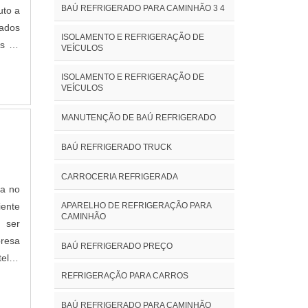
ça e
BAÚ REFRIGERADO PARA CAMINHÃO 3 4
uto a
onais
zados
eis;
ISOLAMENTO E REFRIGERAÇÃO DE
os de
VEÍCULOS
razo;
NTOA
mica
ISOLAMENTO E REFRIGERAÇÃO DE
a com
VEÍCULOS
 para
 para
es e
usto-
MANUTENÇÃO DE BAÚ REFRIGERADO
 uma
cia,
to de
ência
BAÚ REFRIGERADO TRUCK
os de
ado;
tores
CARROCERIA REFRIGERADA
a da
ia no
nta a
eção,
APARELHO DE REFRIGERAÇÃO PARA
iente
turos
CAMINHÃO
 ser
a com
resa
BAÚ REFRIGERADO PREÇO
 mais
telha
A NO
Ainda
REFRIGERAÇÃO PARA CARROS
emas
resas
chada
BAÚ REFRIGERADO PARA CAMINHÃO