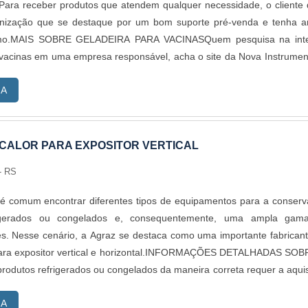
Para receber produtos que atendem qualquer necessidade, o cliente
nização que se destaque por um bom suporte pré-venda e tenha a
amo.MAIS SOBRE GELADEIRA PARA VACINASQuem pesquisa na inte
 vacinas em uma empresa responsável, acha o site da Nova Instrumen
 com freezer para vacinas e ultrafreezer, oferecendo o que há de m
RA
da cliente.Ainda tratando-se de geladeira para vacinas, na essênc
deve prezar pelos produtos e serviços com ótima qualidade e exce
 pequenos detalhes, mas de grande valia para saber a procedênc
esa.É importante lembrar que o produto deve sempre ser adquirid
CALOR PARA EXPOSITOR VERTICAL
lizadas no segmento. Esse tipo de cuidado ajuda a garantir a qualid
- RS
teriais, além de evitar prejuízos com substituições frequentes de pro
com suas funções adequadamente. Assim, é possível poupar ga
 é comum encontrar diferentes tipos de equipamentos para a conser
istem diversos motivos para a Nova Instruments ter se tornado des
rigerados ou congelados e, consequentemente, uma ampla gam
m uma empresa que entrega confiança e produtos de qualidade. A
es. Nesse cenário, a Agraz se destaca como uma importante fabrican
o: Diversas opções de pagamento disponíveis; Profissionais com 
 para expositor vertical e horizontal.INFORMAÇÕES DETALHADAS SO
rea de atuação; Atendimento personalizado; Comprometimento c
dutos refrigerados ou congelados da maneira correta requer a aqui
gística ampla para atendimento em todo o território nacional; Equipam
 de alta qualidade, fabricado de acordo com as normas vigentes 
ção.GARANTIA E ASSERTIVIDADE NO SEGMENTOApenas na 
RA
tes. Por esse motivo, é muito importante que o trocador de calor dest