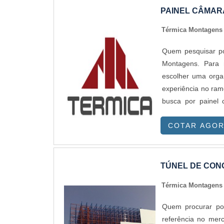
PAINEL CÂMARA
Térmica Montagen
Quem pesquisar por
Montagens. Para 
escolher uma orga
experiência no 
busca por painel 
Térmica Montagens
COTAR AGO
sempre a melhor opç
sempre deve-se bu
proteção, detalh
prejuízos futuros
TÚNEL DE CO
adquirido com comp
Térmica Montagen
a qualidade e dur
frequentes de pr
Quem procurar po
possível poupar g
referência no mer