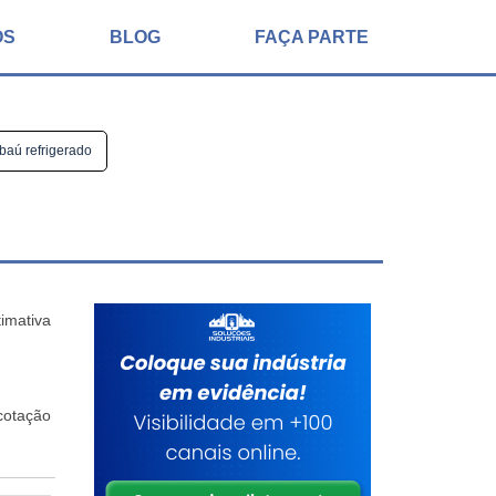
ÓS
BLOG
FAÇA PARTE
baú refrigerado
imativa
cotação